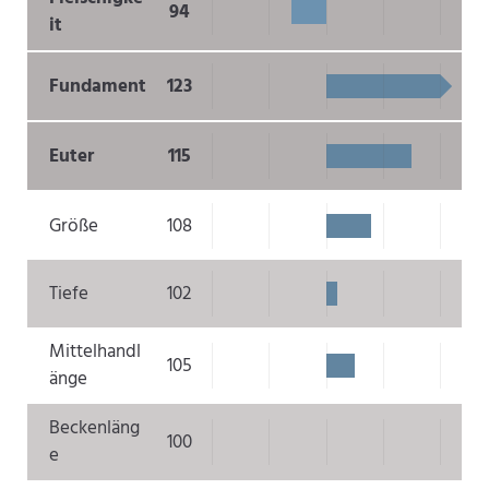
94
it
Fundament
123
Euter
115
Größe
108
Tiefe
102
Mittelhandl
105
änge
Beckenläng
100
e