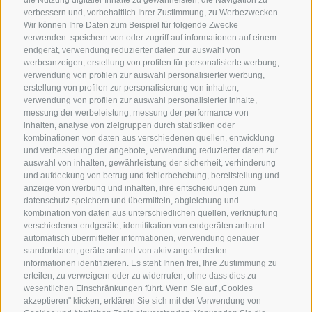
die Nutzung digitaler Inhalte zu gewährleisten, die Navigation zu
verbessern und, vorbehaltlich Ihrer Zustimmung, zu Werbezwecken.
Wir können Ihre Daten zum Beispiel für folgende Zwecke
verwenden: speichern von oder zugriff auf informationen auf einem
endgerät, verwendung reduzierter daten zur auswahl von
werbeanzeigen, erstellung von profilen für personalisierte werbung,
verwendung von profilen zur auswahl personalisierter werbung,
erstellung von profilen zur personalisierung von inhalten,
verwendung von profilen zur auswahl personalisierter inhalte,
messung der werbeleistung, messung der performance von
inhalten, analyse von zielgruppen durch statistiken oder
KONTAKT
kombinationen von daten aus verschiedenen quellen, entwicklung
und verbesserung der angebote, verwendung reduzierter daten zur
auswahl von inhalten, gewährleistung der sicherheit, verhinderung
Superbrown
und aufdeckung von betrug und fehlerbehebung, bereitstellung und
Via delle Bettine, 40 - 38121 Trento
anzeige von werbung und inhalten, ihre entscheidungen zum
datenschutz speichern und übermitteln, abgleichung und
kombination von daten aus unterschiedlichen quellen, verknüpfung
Tel.:
+39 0461 432111
verschiedener endgeräte, identifikation von endgeräten anhand
info@superbrown.it
automatisch übermittelter informationen, verwendung genauer
standortdaten, geräte anhand von aktiv angeforderten
informationen identifizieren. Es steht Ihnen frei, Ihre Zustimmung zu
erteilen, zu verweigern oder zu widerrufen, ohne dass dies zu
wesentlichen Einschränkungen führt. Wenn Sie auf „Cookies
akzeptieren" klicken, erklären Sie sich mit der Verwendung von