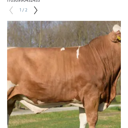
IT030990432433
1 / 2