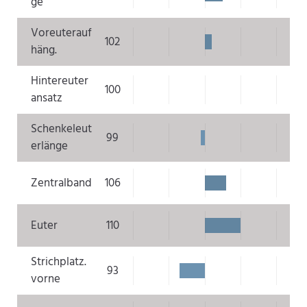
ge
Voreuterauf
102
häng.
Hintereuter
100
ansatz
Schenkeleut
99
erlänge
Zentralband
106
Euter
110
Strichplatz.
93
vorne