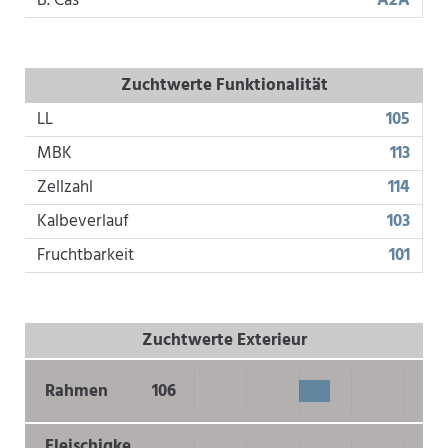
B. Cas
A2A
Zuchtwerte Funktionalität
LL
105
MBK
113
Zellzahl
114
Kalbeverlauf
103
Fruchtbarkeit
101
Zuchtwerte Exterieur
Rahmen
106
Fleischigke