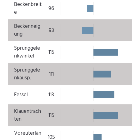
Beckenbreit
96
e
Beckenneig
93
ung
Sprunggele
115
nkwinkel
Sprunggele
111
nkausp.
Fessel
113
Klauentrach
115
ten
Voreuterlän
105