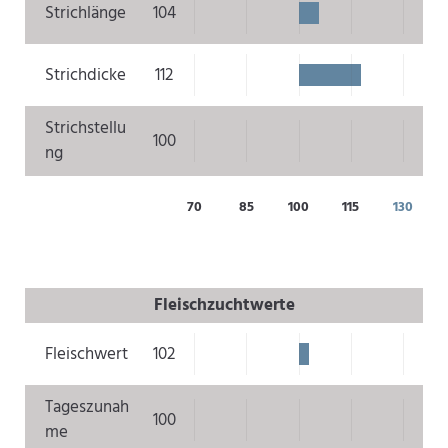
Strichlänge
104
Strichdicke
112
Strichstellu
100
ng
70
85
100
115
130
Fleischzuchtwerte
Fleischwert
102
Tageszunah
100
me