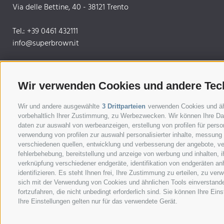
Via delle Bettine, 40 - 38121 Trento
Tel.:
+39 0461 432111
info@superbrown.it
Wir verwenden Cookies und andere Tec
INFORMIERT BLEIBEN
Wir und andere ausgewählte
3 Drittparteien
verwenden Cookies und ähnl
vorbehaltlich Ihrer Zustimmung, zu Werbezwecken. Wir können Ihre Dat
News und Infos vom Südtiroler Braunvie
daten zur auswahl von werbeanzeigen, erstellung von profilen für person
verwendung von profilen zur auswahl personalisierter inhalte, messung
verschiedenen quellen, entwicklung und verbesserung der angebote, ve
NEWSLETTER ANMELDEN
fehlerbehebung, bereitstellung und anzeige von werbung und inhalten,
verknüpfung verschiedener endgeräte, identifikation von endgeräten an
identifizieren. Es steht Ihnen frei, Ihre Zustimmung zu erteilen, zu v
sich mit der Verwendung von Cookies und ähnlichen Tools einverstand
fortzufahren, die nicht unbedingt erforderlich sind. Sie können Ihre Ei
Ihre Einstellungen gelten nur für das verwendete Gerät.