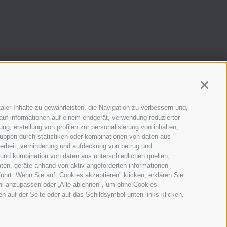
Continu
aler Inhalte zu gewährleisten, die Navigation zu verbessern und,
auf informationen auf einem endgerät, verwendung reduzierter
ch.
g, erstellung von profilen zur personalisierung von inhalten,
ruppen durch statistiken oder kombinationen von daten aus
herheit, verhinderung und aufdeckung von betrug und
 und kombination von daten aus unterschiedlichen quellen,
ten, geräte anhand von aktiv angeforderten informationen
führt. Wenn Sie auf „Cookies akzeptieren" klicken, erklären Sie
ahl anzupassen oder „Alle ablehnen", um ohne Cookies
ten auf der Seite oder auf das Schildsymbol unten links klicken.