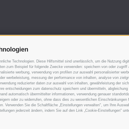
hnologien
iche Technologien. Diese Hilfsmittel sind unerlässlich, um die Nutzung digit
en zum Beispiel für folgende Zwecke verwenden: speichern von oder zugriff 
hzuchtverband direkt in dein E-Mail-Postfa
alisierte werbung, verwendung von profilen zur auswahl personalisierter werbun
 der werbeleistung, messung der performance von inhalten, analyse von zielg
rwendung reduzierter daten zur auswahl von inhalten, gewährleistung der sic
 ihre entscheidungen zum datenschutz speichern und übermitteln, abgleichung
hand automatisch übermittelter informationen, verwendung genauer standortda
erweigern oder zu widerrufen, ohne dass dies zu wesentlichen Einschränkungen 
en. Verwenden Sie die Schaltfläche „Einstellungen verwalten", um Ihre Ausw
nstellungen jederzeit ändern, indem Sie auf den Link „Cookie-Einstellungen" un