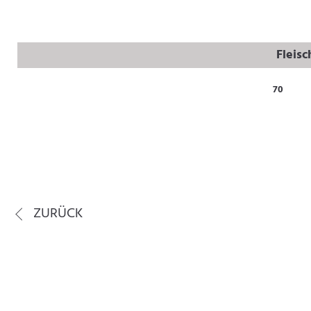
Fleis
70
ZURÜCK