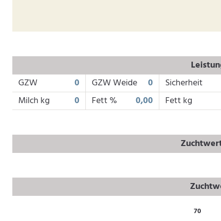
Leistu
GZW
0
GZW Weide
0
Sicherheit
Milch kg
0
Fett %
0,00
Fett kg
Zuchtwert
Zuchtwe
70