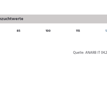
chzuchtwerte
85
100
115
1
Quelle: ANARB IT 04.