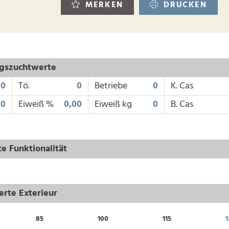
MERKEN
DRUCKEN
ngszuchtwerte
0
Tö.
0
Betriebe
0
K. Cas
0
Eiweiß %
0,00
Eiweiß kg
0
B. Cas
e Funktionalität
rte Exterieur
85
100
115
1