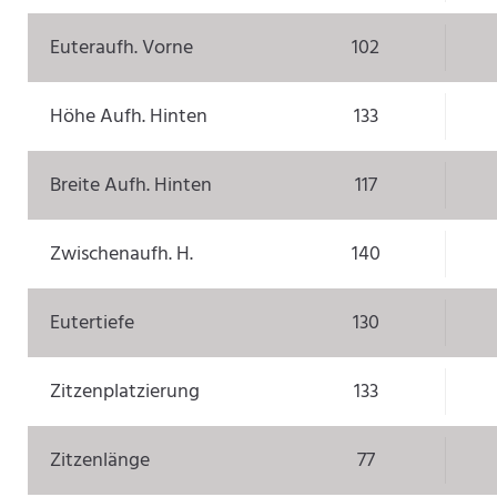
Euteraufh. Vorne
102
Höhe Aufh. Hinten
133
Breite Aufh. Hinten
117
Zwischenaufh. H.
140
Eutertiefe
130
Zitzenplatzierung
133
Zitzenlänge
77