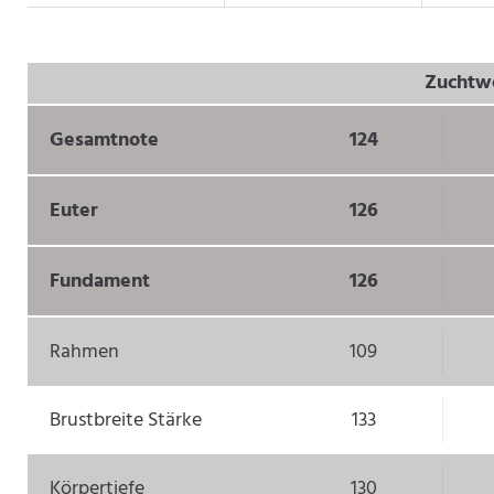
Zuchtwe
Gesamtnote
124
Euter
126
Fundament
126
Rahmen
109
Brustbreite Stärke
133
Körpertiefe
130