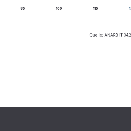
85
100
115
1
Quelle: ANARB IT 04.