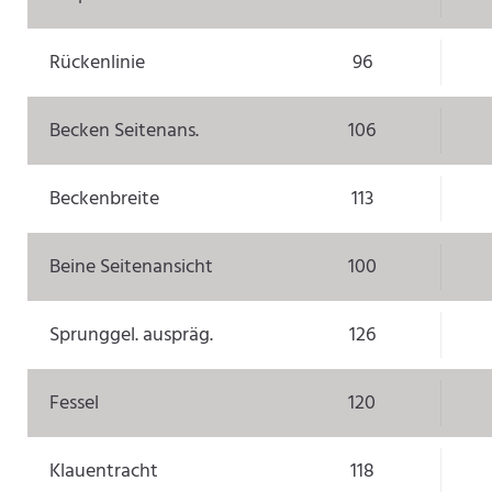
Rückenlinie
96
Becken Seitenans.
106
Beckenbreite
113
Beine Seitenansicht
100
Sprunggel. auspräg.
126
Fessel
120
Klauentracht
118