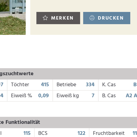
MERKEN
DRUCKEN
ngszuchtwerte
97
Töchter
415
Betriebe
334
K. Cas
B
-4
Eiweiß %
0,09
Eiweiß kg
7
B. Cas
A2 
e Funktionalität
l
115
BCS
122
Fruchtbarkeit
1