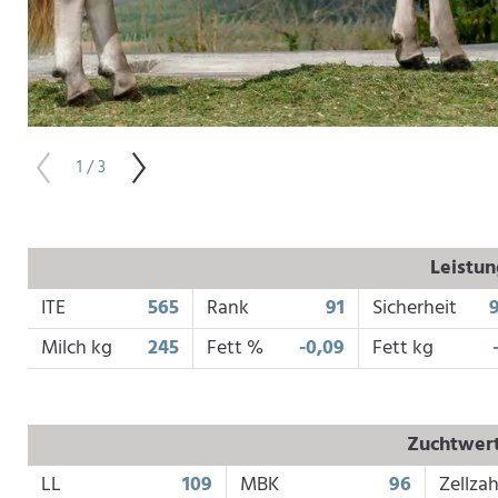
1 / 3
Leistu
ITE
565
Rank
91
Sicherheit
Milch kg
245
Fett %
-0,09
Fett kg
Zuchtwert
LL
109
MBK
96
Zellzah