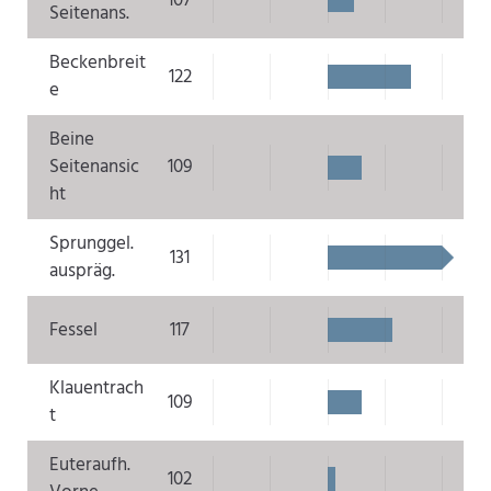
107
Seitenans.
Beckenbreit
122
e
Beine
Seitenansic
109
ht
Sprunggel.
131
auspräg.
Fessel
117
Klauentrach
109
t
Euteraufh.
102