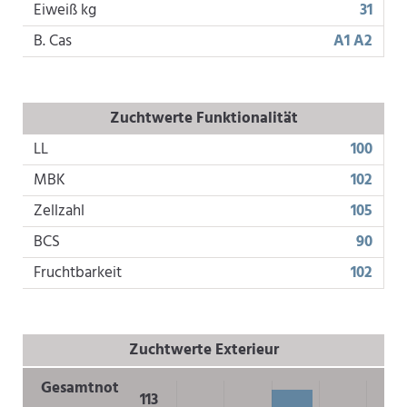
Eiweiß kg
31
B. Cas
A1 A2
Zuchtwerte Funktionalität
LL
100
MBK
102
Zellzahl
105
BCS
90
Fruchtbarkeit
102
Zuchtwerte Exterieur
Gesamtnot
113