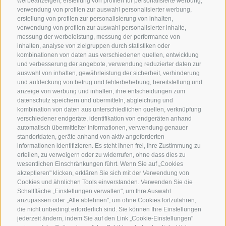
werbeanzeigen, erstellung von profilen für personalisierte werbung,
verwendung von profilen zur auswahl personalisierter werbung,
erstellung von profilen zur personalisierung von inhalten,
verwendung von profilen zur auswahl personalisierter inhalte,
messung der werbeleistung, messung der performance von
inhalten, analyse von zielgruppen durch statistiken oder
KONTAKT
kombinationen von daten aus verschiedenen quellen, entwicklung
und verbesserung der angebote, verwendung reduzierter daten zur
auswahl von inhalten, gewährleistung der sicherheit, verhinderung
Superbrown
und aufdeckung von betrug und fehlerbehebung, bereitstellung und
Via delle Bettine, 40 - 38121 Trento
anzeige von werbung und inhalten, ihre entscheidungen zum
datenschutz speichern und übermitteln, abgleichung und
kombination von daten aus unterschiedlichen quellen, verknüpfung
Tel.:
+39 0461 432111
verschiedener endgeräte, identifikation von endgeräten anhand
info@superbrown.it
automatisch übermittelter informationen, verwendung genauer
standortdaten, geräte anhand von aktiv angeforderten
informationen identifizieren. Es steht Ihnen frei, Ihre Zustimmung zu
erteilen, zu verweigern oder zu widerrufen, ohne dass dies zu
wesentlichen Einschränkungen führt. Wenn Sie auf „Cookies
akzeptieren" klicken, erklären Sie sich mit der Verwendung von
Cookies und ähnlichen Tools einverstanden. Verwenden Sie die
NEWSLETTER ANMELDEN
Schaltfläche „Einstellungen verwalten", um Ihre Auswahl
anzupassen oder „Alle ablehnen", um ohne Cookies fortzufahren,
die nicht unbedingt erforderlich sind. Sie können Ihre Einstellungen
jederzeit ändern, indem Sie auf den Link „Cookie-Einstellungen"