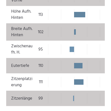
Vorne
Höhe Aufh.
113
Hinten
Breite Aufh.
102
Hinten
Zwischenau
95
fh. H.
Eutertiefe
110
Zitzenplatzi
111
erung
Zitzenlänge
99