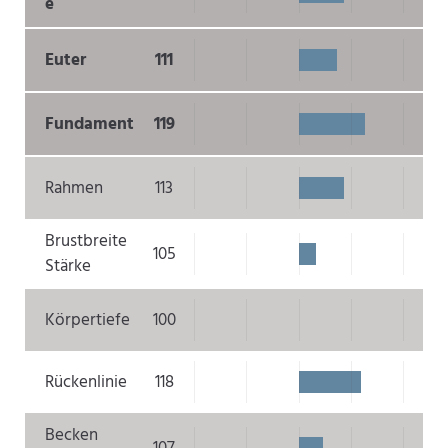
e
Euter
111
Fundament
119
Rahmen
113
Brustbreite
105
Stärke
Körpertiefe
100
Rückenlinie
118
Becken