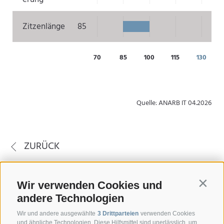
Zitzenlänge
85
70
85
100
115
130
Quelle: ANARB IT 04.2026
ZURÜCK
Wir verwenden Cookies und
Contin
andere Technologien
Wir und andere ausgewählte
3 Drittparteien
verwenden Cookies
und ähnliche Technologien. Diese Hilfsmittel sind unerlässlich, um