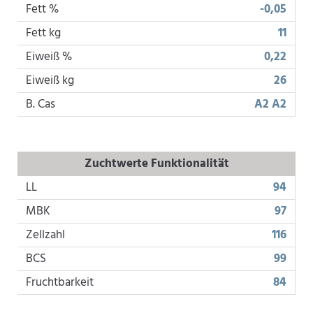
Fett %
-0,05
Fett kg
11
Eiweiß %
0,22
Eiweiß kg
26
B. Cas
A2 A2
Zuchtwerte Funktionalität
LL
94
MBK
97
Zellzahl
116
BCS
99
Fruchtbarkeit
84