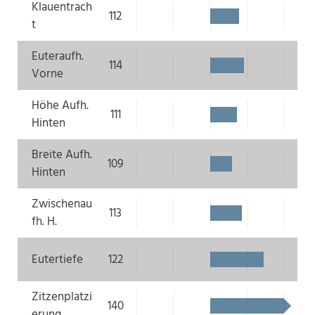
Klauentrach
112
t
Euteraufh.
114
Vorne
Höhe Aufh.
111
Hinten
Breite Aufh.
109
Hinten
Zwischenau
113
fh. H.
Eutertiefe
122
Zitzenplatzi
140
erung