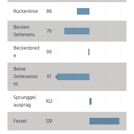
Rückenlinie
88
Becken
76
Seitenans.
Beckenbreit
99
e
Beine
Seitenansic
61
ht
Sprunggel.
102
auspräg.
Fessel
129