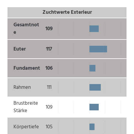
Zuchtwerte Exterieur
Gesamtnot
109
e
Euter
117
Fundament
106
Rahmen
111
Brustbreite
109
Stärke
Körpertiefe
105