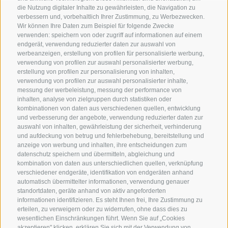
die Nutzung digitaler Inhalte zu gewährleisten, die Navigation zu
verbessern und, vorbehaltlich Ihrer Zustimmung, zu Werbezwecken.
Wir können Ihre Daten zum Beispiel für folgende Zwecke
verwenden: speichern von oder zugriff auf informationen auf einem
endgerät, verwendung reduzierter daten zur auswahl von
werbeanzeigen, erstellung von profilen für personalisierte werbung,
verwendung von profilen zur auswahl personalisierter werbung,
erstellung von profilen zur personalisierung von inhalten,
verwendung von profilen zur auswahl personalisierter inhalte,
messung der werbeleistung, messung der performance von
inhalten, analyse von zielgruppen durch statistiken oder
KONTAKT
kombinationen von daten aus verschiedenen quellen, entwicklung
und verbesserung der angebote, verwendung reduzierter daten zur
auswahl von inhalten, gewährleistung der sicherheit, verhinderung
Superbrown
und aufdeckung von betrug und fehlerbehebung, bereitstellung und
Via delle Bettine, 40 - 38121 Trento
anzeige von werbung und inhalten, ihre entscheidungen zum
datenschutz speichern und übermitteln, abgleichung und
kombination von daten aus unterschiedlichen quellen, verknüpfung
Tel.:
+39 0461 432111
verschiedener endgeräte, identifikation von endgeräten anhand
info@superbrown.it
automatisch übermittelter informationen, verwendung genauer
standortdaten, geräte anhand von aktiv angeforderten
informationen identifizieren. Es steht Ihnen frei, Ihre Zustimmung zu
erteilen, zu verweigern oder zu widerrufen, ohne dass dies zu
wesentlichen Einschränkungen führt. Wenn Sie auf „Cookies
akzeptieren" klicken, erklären Sie sich mit der Verwendung von