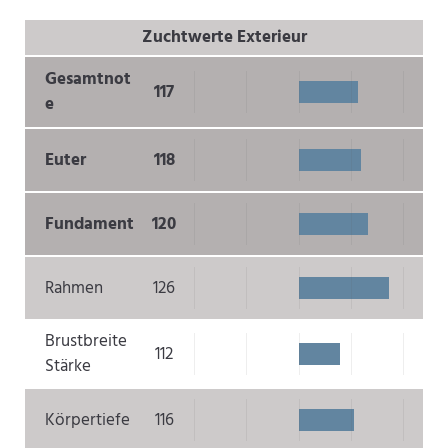
Zuchtwerte Exterieur
Gesamtnot
117
e
Euter
118
Fundament
120
Rahmen
126
Brustbreite
112
Stärke
Körpertiefe
116