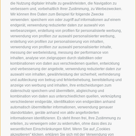
die Nutzung digitaler Inhalte zu gewährleisten, die Navigation zu
verbessern und, vorbehaltlich Ihrer Zustimmung, zu Werbezwecken.
Wir können Ihre Daten zum Beispiel für folgende Zwecke
verwenden: speichern von oder zugriff auf informationen auf einem
endgerät, verwendung reduzierter daten zur auswahl von
werbeanzeigen, erstellung von profilen für personalisierte werbung,
verwendung von profilen zur auswahl personalisierter werbung,
erstellung von profilen zur personalisierung von inhalten,
verwendung von profilen zur auswahl personalisierter inhalte,
messung der werbeleistung, messung der performance von
inhalten, analyse von zielgruppen durch statistiken oder
KONTAKT
kombinationen von daten aus verschiedenen quellen, entwicklung
und verbesserung der angebote, verwendung reduzierter daten zur
auswahl von inhalten, gewährleistung der sicherheit, verhinderung
Superbrown
und aufdeckung von betrug und fehlerbehebung, bereitstellung und
Via delle Bettine, 40 - 38121 Trento
anzeige von werbung und inhalten, ihre entscheidungen zum
datenschutz speichern und übermitteln, abgleichung und
kombination von daten aus unterschiedlichen quellen, verknüpfung
Tel.:
+39 0461 432111
verschiedener endgeräte, identifikation von endgeräten anhand
info@superbrown.it
automatisch übermittelter informationen, verwendung genauer
standortdaten, geräte anhand von aktiv angeforderten
informationen identifizieren. Es steht Ihnen frei, Ihre Zustimmung zu
erteilen, zu verweigern oder zu widerrufen, ohne dass dies zu
wesentlichen Einschränkungen führt. Wenn Sie auf „Cookies
akzeptieren" klicken, erklären Sie sich mit der Verwendung von