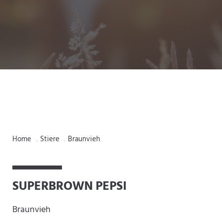
D
e
r
S
t
i
Home
Stiere
Braunvieh
.
.
e
r
P
SUPERBROWN PEPSI
e
p
Braunvieh
s