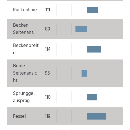
Rückenlinie
111
Becken
89
Seitenans.
Beckenbreit
114
e
Beine
Seitenansic
95
ht
Sprunggel.
110
auspräg.
Fessel
119