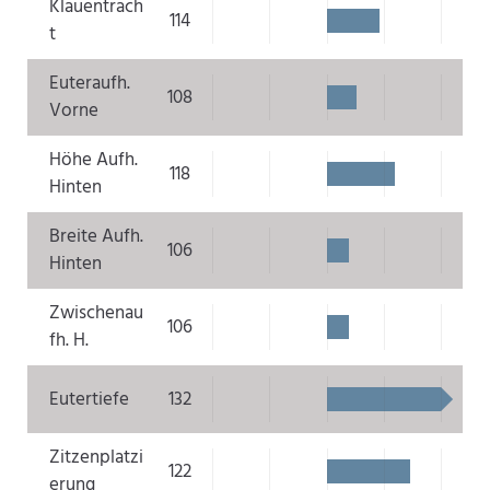
Klauentrach
114
t
Euteraufh.
108
Vorne
Höhe Aufh.
118
Hinten
Breite Aufh.
106
Hinten
Zwischenau
106
fh. H.
Eutertiefe
132
Zitzenplatzi
122
erung