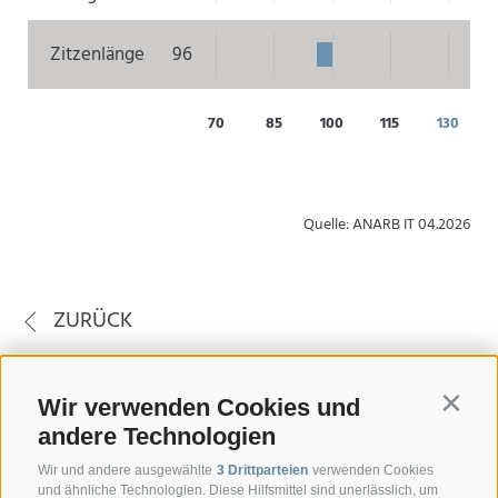
Zitzenlänge
96
70
85
100
115
130
Quelle: ANARB IT 04.2026
ZURÜCK
Wir verwenden Cookies und
Contin
andere Technologien
Wir und andere ausgewählte
3 Drittparteien
verwenden Cookies
und ähnliche Technologien. Diese Hilfsmittel sind unerlässlich, um