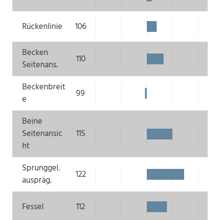
Rückenlinie
106
Becken
110
Seitenans.
Beckenbreit
99
e
Beine
Seitenansic
115
ht
Sprunggel.
122
auspräg.
Fessel
112