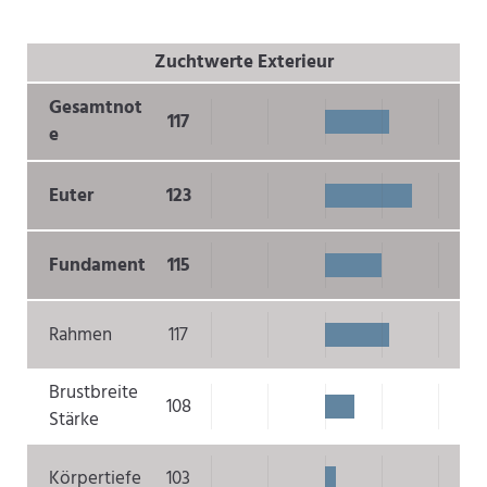
Zuchtwerte Exterieur
Gesamtnot
117
e
Euter
123
Fundament
115
Rahmen
117
Brustbreite
108
Stärke
Körpertiefe
103