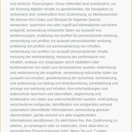
und ähnliche Technologien. Diese Hilfsmittel sind unerlässlich, um
die Nutzung digitaler Inhalte zu gewährleisten, die Navigation zu
verbessern und, vorbehaltlich Ihrer Zustimmung, zu Werbezwecken.
Wir können Ihre Daten zum Beispiel für folgende Zwecke
verwenden: speichern von oder zugriff auf informationen auf einem
endgerät, verwendung reduzierter daten zur auswahl von
werbeanzeigen, erstellung von profilen für personalisierte werbung,
verwendung von profilen zur auswahl personalisierter werbung,
erstellung von profilen zur personalisierung von inhalten,
verwendung von profilen zur auswahl personalisierter inhalte,
messung der werbeleistung, messung der performance von
inhalten, analyse von zielgruppen durch statistiken oder
KONTAKT
kombinationen von daten aus verschiedenen quellen, entwicklung
und verbesserung der angebote, verwendung reduzierter daten zur
auswahl von inhalten, gewährleistung der sicherheit, verhinderung
Superbrown
und aufdeckung von betrug und fehlerbehebung, bereitstellung und
Via delle Bettine, 40 - 38121 Trento
anzeige von werbung und inhalten, ihre entscheidungen zum
datenschutz speichern und übermitteln, abgleichung und
kombination von daten aus unterschiedlichen quellen, verknüpfung
Tel.:
+39 0461 432111
verschiedener endgeräte, identifikation von endgeräten anhand
info@superbrown.it
automatisch übermittelter informationen, verwendung genauer
standortdaten, geräte anhand von aktiv angeforderten
informationen identifizieren. Es steht Ihnen frei, Ihre Zustimmung zu
erteilen, zu verweigern oder zu widerrufen, ohne dass dies zu
wesentlichen Einschränkungen führt. Wenn Sie auf „Cookies