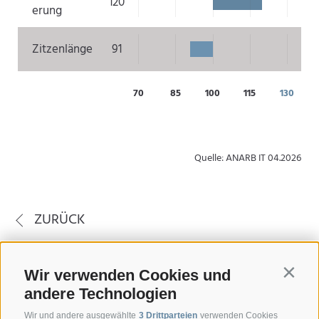
120
erung
Zitzenlänge
91
70
85
100
115
130
Quelle: ANARB IT 04.2026
ZURÜCK
Wir verwenden Cookies und
Contin
andere Technologien
Wir und andere ausgewählte
3 Drittparteien
verwenden Cookies