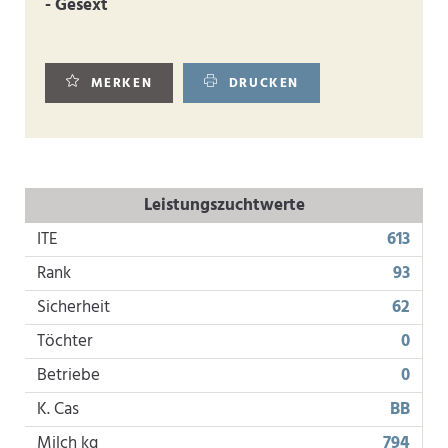
- Gesext
MERKEN
DRUCKEN
Leistungszuchtwerte
ITE
613
Rank
93
Sicherheit
62
Töchter
0
Betriebe
0
K. Cas
BB
Milch kg
794