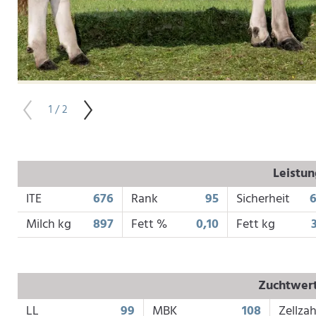
1 / 2
Leistu
ITE
676
Rank
95
Sicherheit
Milch kg
897
Fett %
0,10
Fett kg
Zuchtwert
LL
99
MBK
108
Zellzah