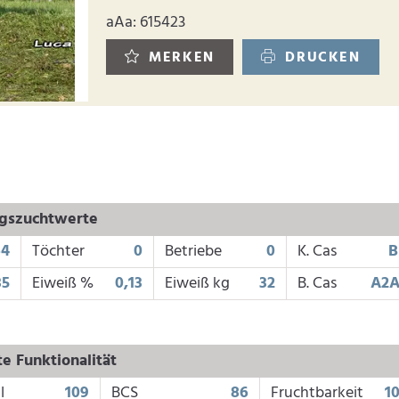
aAa: 615423
MERKEN
DRUCKEN
ngszuchtwerte
64
Töchter
0
Betriebe
0
K. Cas
B
35
Eiweiß %
0,13
Eiweiß kg
32
B. Cas
A2A
e Funktionalität
l
109
BCS
86
Fruchtbarkeit
1