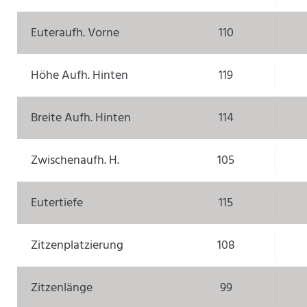
Euteraufh. Vorne
110
Höhe Aufh. Hinten
119
Breite Aufh. Hinten
114
Zwischenaufh. H.
105
Eutertiefe
115
Zitzenplatzierung
108
Zitzenlänge
99