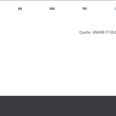
85
100
115
1
Quelle: ANARB IT 04.