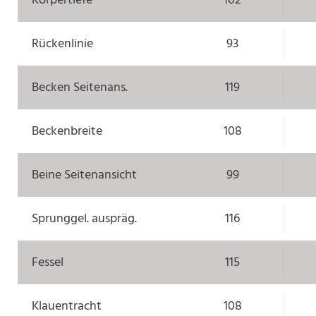
Körpertiefe
102
Rückenlinie
93
Becken Seitenans.
119
Beckenbreite
108
Beine Seitenansicht
99
Sprunggel. auspräg.
116
Fessel
115
Klauentracht
108