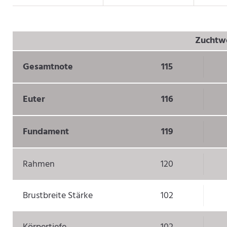
Zuchtwe
Gesamtnote
115
Euter
116
Fundament
119
Rahmen
120
Brustbreite Stärke
102