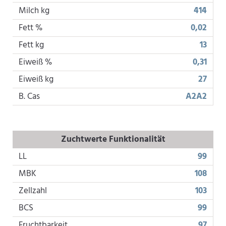
Milch kg
414
Fett %
0,02
Fett kg
13
Eiweiß %
0,31
Eiweiß kg
27
B. Cas
A2A2
Zuchtwerte Funktionalität
LL
99
MBK
108
Zellzahl
103
BCS
99
Fruchtbarkeit
97