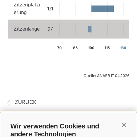
Zitzenplatzi
121
erung
Zitzenlänge
97
70
85
100
115
130
Quelle: ANARB IT 04.2026
ZURÜCK
Wir verwenden Cookies und
Contin
andere Technologien