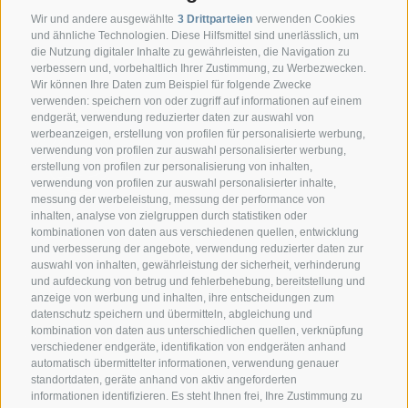
Wir und andere ausgewählte
3 Drittparteien
verwenden Cookies
und ähnliche Technologien. Diese Hilfsmittel sind unerlässlich, um
die Nutzung digitaler Inhalte zu gewährleisten, die Navigation zu
verbessern und, vorbehaltlich Ihrer Zustimmung, zu Werbezwecken.
Wir können Ihre Daten zum Beispiel für folgende Zwecke
verwenden: speichern von oder zugriff auf informationen auf einem
endgerät, verwendung reduzierter daten zur auswahl von
werbeanzeigen, erstellung von profilen für personalisierte werbung,
verwendung von profilen zur auswahl personalisierter werbung,
erstellung von profilen zur personalisierung von inhalten,
verwendung von profilen zur auswahl personalisierter inhalte,
messung der werbeleistung, messung der performance von
inhalten, analyse von zielgruppen durch statistiken oder
KONTAKT
kombinationen von daten aus verschiedenen quellen, entwicklung
und verbesserung der angebote, verwendung reduzierter daten zur
auswahl von inhalten, gewährleistung der sicherheit, verhinderung
Superbrown
und aufdeckung von betrug und fehlerbehebung, bereitstellung und
Via delle Bettine, 40 - 38121 Trento
anzeige von werbung und inhalten, ihre entscheidungen zum
datenschutz speichern und übermitteln, abgleichung und
kombination von daten aus unterschiedlichen quellen, verknüpfung
Tel.:
+39 0461 432111
verschiedener endgeräte, identifikation von endgeräten anhand
info@superbrown.it
automatisch übermittelter informationen, verwendung genauer
standortdaten, geräte anhand von aktiv angeforderten
informationen identifizieren. Es steht Ihnen frei, Ihre Zustimmung zu