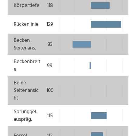
Körpertiefe
118
Rückenlinie
129
Becken
83
Seitenans.
Beckenbreit
99
e
Beine
Seitenansic
100
ht
Sprunggel.
115
auspräg.
Fessel
112