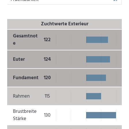
Zuchtwerte Exterieur
Gesamtnot
122
e
Euter
124
Fundament
120
Rahmen
115
Brustbreite
130
Stärke