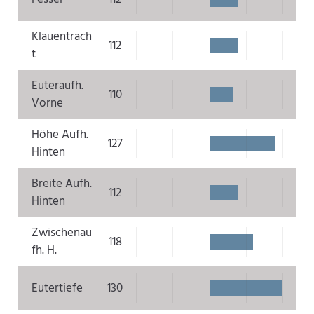
Klauentrach
112
t
Euteraufh.
110
Vorne
Höhe Aufh.
127
Hinten
Breite Aufh.
112
Hinten
Zwischenau
118
fh. H.
Eutertiefe
130