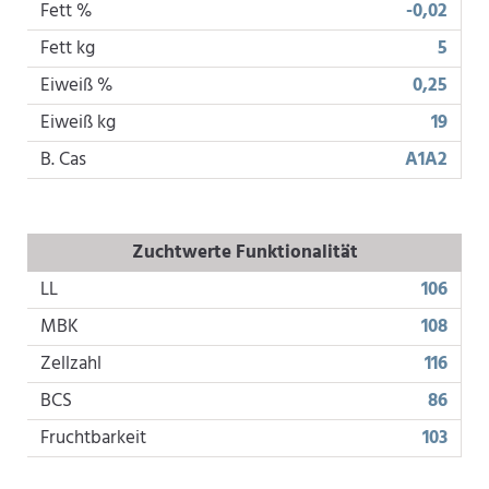
Fett %
-0,02
Fett kg
5
Eiweiß %
0,25
Eiweiß kg
19
B. Cas
A1A2
Zuchtwerte Funktionalität
LL
106
MBK
108
Zellzahl
116
BCS
86
Fruchtbarkeit
103