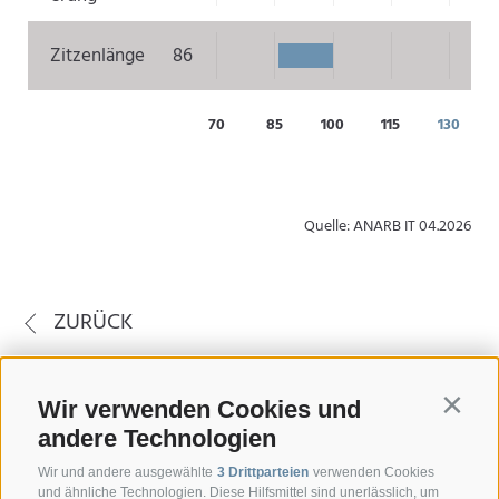
Zitzenlänge
86
70
85
100
115
130
Quelle: ANARB IT 04.2026
ZURÜCK
Wir verwenden Cookies und
Contin
andere Technologien
Wir und andere ausgewählte
3 Drittparteien
verwenden Cookies
und ähnliche Technologien. Diese Hilfsmittel sind unerlässlich, um