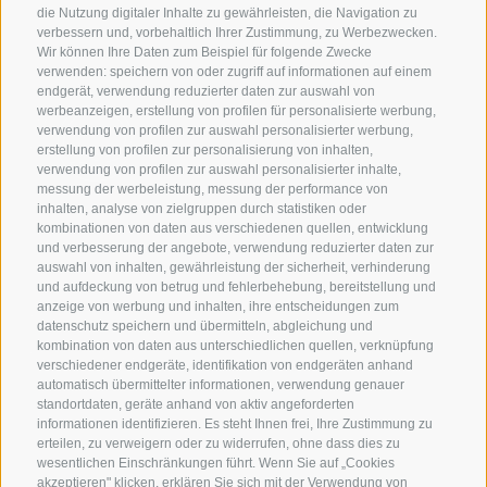
die Nutzung digitaler Inhalte zu gewährleisten, die Navigation zu
verbessern und, vorbehaltlich Ihrer Zustimmung, zu Werbezwecken.
Wir können Ihre Daten zum Beispiel für folgende Zwecke
verwenden: speichern von oder zugriff auf informationen auf einem
endgerät, verwendung reduzierter daten zur auswahl von
werbeanzeigen, erstellung von profilen für personalisierte werbung,
verwendung von profilen zur auswahl personalisierter werbung,
erstellung von profilen zur personalisierung von inhalten,
verwendung von profilen zur auswahl personalisierter inhalte,
messung der werbeleistung, messung der performance von
inhalten, analyse von zielgruppen durch statistiken oder
KONTAKT
kombinationen von daten aus verschiedenen quellen, entwicklung
und verbesserung der angebote, verwendung reduzierter daten zur
auswahl von inhalten, gewährleistung der sicherheit, verhinderung
Superbrown
und aufdeckung von betrug und fehlerbehebung, bereitstellung und
Via delle Bettine, 40 - 38121 Trento
anzeige von werbung und inhalten, ihre entscheidungen zum
datenschutz speichern und übermitteln, abgleichung und
kombination von daten aus unterschiedlichen quellen, verknüpfung
Tel.:
+39 0461 432111
verschiedener endgeräte, identifikation von endgeräten anhand
info@superbrown.it
automatisch übermittelter informationen, verwendung genauer
standortdaten, geräte anhand von aktiv angeforderten
informationen identifizieren. Es steht Ihnen frei, Ihre Zustimmung zu
erteilen, zu verweigern oder zu widerrufen, ohne dass dies zu
wesentlichen Einschränkungen führt. Wenn Sie auf „Cookies
akzeptieren" klicken, erklären Sie sich mit der Verwendung von