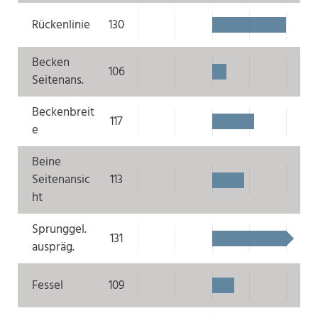
Rückenlinie
130
Becken
106
Seitenans.
Beckenbreit
117
e
Beine
Seitenansic
113
ht
Sprunggel.
131
auspräg.
Fessel
109