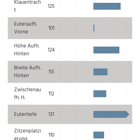
Klauentrach
125
t
Euteraufh.
101
Vorne
Höhe Aufh.
124
Hinten
Breite Aufh.
113
Hinten
Zwischenau
112
fh. H.
Eutertiefe
131
Zitzenplatzi
110
erung