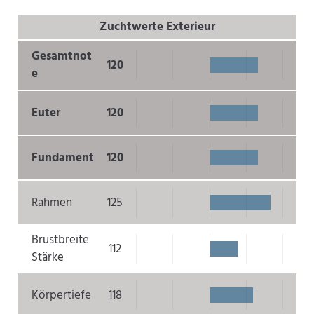
Zuchtwerte Exterieur
Gesamtnot
120
e
Euter
120
Fundament
120
Rahmen
125
Brustbreite
112
Stärke
Körpertiefe
118