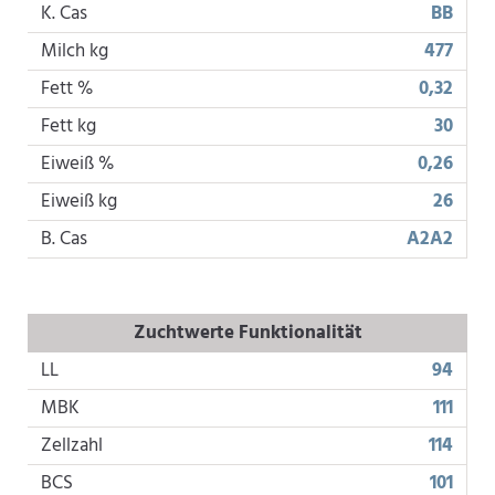
K. Cas
BB
Milch kg
477
Fett %
0,32
Fett kg
30
Eiweiß %
0,26
Eiweiß kg
26
B. Cas
A2A2
Zuchtwerte Funktionalität
LL
94
MBK
111
Zellzahl
114
BCS
101