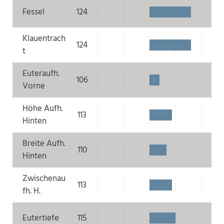
Fessel
124
Klauentrach
124
t
Euteraufh.
106
Vorne
Höhe Aufh.
113
Hinten
Breite Aufh.
110
Hinten
Zwischenau
113
fh. H.
Eutertiefe
115