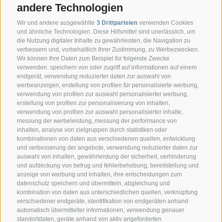
andere Technologien
Wir und andere ausgewählte
3 Drittparteien
verwenden Cookies
und ähnliche Technologien. Diese Hilfsmittel sind unerlässlich, um
die Nutzung digitaler Inhalte zu gewährleisten, die Navigation zu
verbessern und, vorbehaltlich Ihrer Zustimmung, zu Werbezwecken.
Wir können Ihre Daten zum Beispiel für folgende Zwecke
verwenden: speichern von oder zugriff auf informationen auf einem
endgerät, verwendung reduzierter daten zur auswahl von
werbeanzeigen, erstellung von profilen für personalisierte werbung,
verwendung von profilen zur auswahl personalisierter werbung,
erstellung von profilen zur personalisierung von inhalten,
verwendung von profilen zur auswahl personalisierter inhalte,
messung der werbeleistung, messung der performance von
inhalten, analyse von zielgruppen durch statistiken oder
KONTAKT
kombinationen von daten aus verschiedenen quellen, entwicklung
und verbesserung der angebote, verwendung reduzierter daten zur
auswahl von inhalten, gewährleistung der sicherheit, verhinderung
Superbrown
und aufdeckung von betrug und fehlerbehebung, bereitstellung und
Via delle Bettine, 40 - 38121 Trento
anzeige von werbung und inhalten, ihre entscheidungen zum
datenschutz speichern und übermitteln, abgleichung und
kombination von daten aus unterschiedlichen quellen, verknüpfung
Tel.:
+39 0461 432111
verschiedener endgeräte, identifikation von endgeräten anhand
info@superbrown.it
automatisch übermittelter informationen, verwendung genauer
standortdaten, geräte anhand von aktiv angeforderten