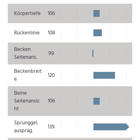
Körpertiefe
106
Rückenlinie
108
Becken
99
Seitenans.
Beckenbreit
120
e
Beine
Seitenansic
106
ht
Sprunggel.
139
auspräg.