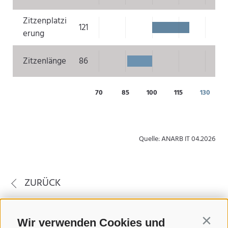
Zitzenplatzi
121
erung
Zitzenlänge
86
70
85
100
115
130
Quelle: ANARB IT 04.2026
ZURÜCK
Wir verwenden Cookies und
Contin