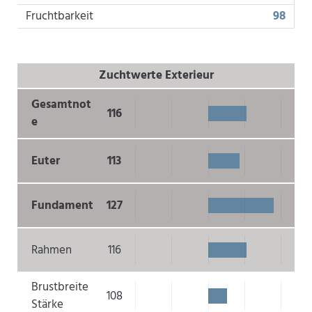
Fruchtbarkeit
98
Zuchtwerte Exterieur
Gesamtnot
116
e
Euter
113
Fundament
127
Rahmen
116
Brustbreite
108
Stärke