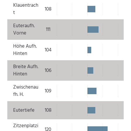
Klauentrach
108
t
Euteraufh.
111
Vorne
Höhe Aufh.
104
Hinten
Breite Aufh.
106
Hinten
Zwischenau
109
fh. H.
Eutertiefe
108
Zitzenplatzi
120