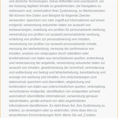
und ähnliche Technologien. Diese Hilfsmittel sind unerlässlich, um
die Nutzung digitaler Inhalte zu gewährleisten, die Navigation zu
verbessern und, vorbehaltlich Ihrer Zustimmung, zu Werbezwecken.
Wir können Ihre Daten zum Beispiel für folgende Zwecke
verwenden: speichern von oder zugriff auf informationen auf einem
endgerät, verwendung reduzierter daten zur auswahl von
werbeanzeigen, erstellung von profilen für personalisierte werbung,
verwendung von profilen zur auswahl personalisierter werbung,
erstellung von profilen zur personalisierung von inhalten,
verwendung von profilen zur auswahl personalisierter inhalte,
messung der werbeleistung, messung der performance von
inhalten, analyse von zielgruppen durch statistiken oder
KONTAKT
kombinationen von daten aus verschiedenen quellen, entwicklung
und verbesserung der angebote, verwendung reduzierter daten zur
auswahl von inhalten, gewährleistung der sicherheit, verhinderung
Superbrown
und aufdeckung von betrug und fehlerbehebung, bereitstellung und
Via delle Bettine, 40 - 38121 Trento
anzeige von werbung und inhalten, ihre entscheidungen zum
datenschutz speichern und übermitteln, abgleichung und
kombination von daten aus unterschiedlichen quellen, verknüpfung
Tel.:
+39 0461 432111
verschiedener endgeräte, identifikation von endgeräten anhand
info@superbrown.it
automatisch übermittelter informationen, verwendung genauer
standortdaten, geräte anhand von aktiv angeforderten
informationen identifizieren. Es steht Ihnen frei, Ihre Zustimmung zu
erteilen, zu verweigern oder zu widerrufen, ohne dass dies zu
wesentlichen Einschränkungen führt. Wenn Sie auf „Cookies