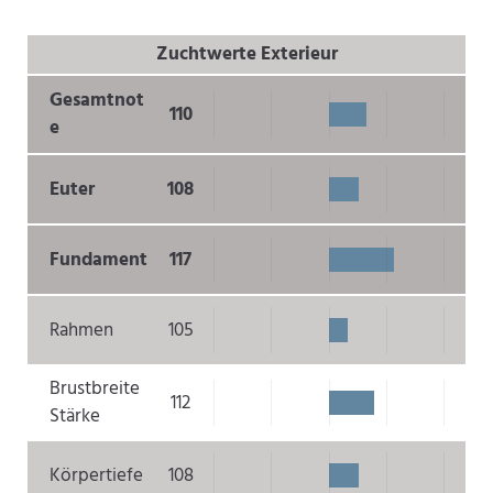
Zuchtwerte Exterieur
Gesamtnot
110
e
Euter
108
Fundament
117
Rahmen
105
Brustbreite
112
Stärke
Körpertiefe
108