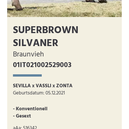
SUPERBROWN
SILVANER
Braunvieh
01IT021002529003
SEVILLA x VASSLI x ZONTA
Geburtsdatum: 05.12.2021
- Konventionell
- Gesext
aAa: 516342