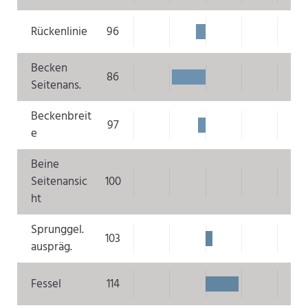
Rückenlinie
96
Becken
86
Seitenans.
Beckenbreit
97
e
Beine
Seitenansic
100
ht
Sprunggel.
103
auspräg.
Fessel
114