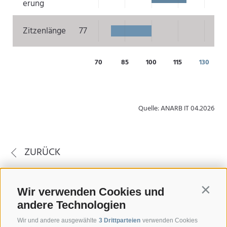
erung
Zitzenlänge
77
70
85
100
115
130
Quelle: ANARB IT 04.2026
ZURÜCK
Wir verwenden Cookies und
Contin
andere Technologien
Wir und andere ausgewählte
3 Drittparteien
verwenden Cookies