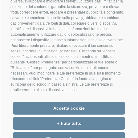
Via delle Bettine, 40 - 38121 Trento
diverse, sviluppare e migliorare i servizi, utilizzare dati limitati per la
selezione dei contenuti, garantire la sicurezza, prevenire e rilevare
frodi, correggere errori, erogare e presentare pubblicità e contenuto,
Tel.:
+39 0461 432111
salvare e comunicare le scelte sulla privacy, abbinare e combinare
info@superbrown.it
dati provenienti da altre fonti di dati, collegare diversi dispositivi,
identificare i dispositivi in base alle informazioni trasmesse
automaticamente, utilizzare dati di geolocalizzazione precisi,
riconoscere i dispositivi in base a informazioni richieste attivamente.
Puoi liberamente prestare, rifiutare o revocare il tuo consenso
senza incorrere in limitazioni sostanziali. Cliccando su "Accetta
cookie," acconsenti all'uso di cookie e strumenti simili. Utilizza il
REGISTRAZIONE NEWSLETTER
pulsante "Gestisci Preferenze" per personalizzare le tue scelte o
"Rifiuta tutto" per proseguire senza cookie non strettamente
necessari. Puoi modificare le tue preferenze in qualsiasi momento
cliccando sul link "Preferenze Cookie" in fondo alla pagina o
sull'icona dello scudo in basso a sinistra. Le tue preferenze si
applicheranno al solo dispositivo in uso.
CREDITS
MAPPA DEL SITO
COOKIE POLICY
PRIVACY
PREFERENZE COOKIES
Accetta cookie
created with passion by
Rifiuta tutto