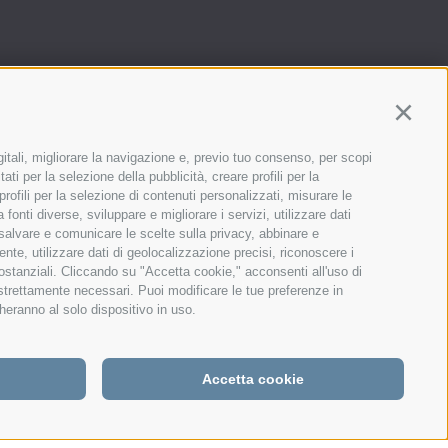
Continu
gitali, migliorare la navigazione e, previo tuo consenso, per scopi
ati per la selezione della pubblicità, creare profili per la
 profili per la selezione di contenuti personalizzati, misurare le
onti diverse, sviluppare e migliorare i servizi, utilizzare dati
, salvare e comunicare le scelte sulla privacy, abbinare e
ente, utilizzare dati di geolocalizzazione precisi, riconoscere i
sostanziali. Cliccando su "Accetta cookie," acconsenti all'uso di
stra casella di posta elettronica.
 strettamente necessari. Puoi modificare le tue preferenze in
heranno al solo dispositivo in uso.
Accetta cookie