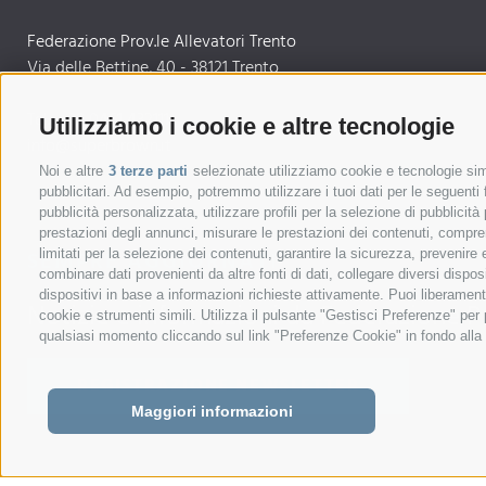
Federazione Prov.le Allevatori Trento
Via delle Bettine, 40 - 38121 Trento
Tel.:
+39 0461 432111
Utilizziamo i cookie e altre tecnologie
info@superbrown.it
Noi e altre
3 terze parti
selezionate utilizziamo cookie e tecnologie simi
pubblicitari. Ad esempio, potremmo utilizzare i tuoi dati per le seguenti fi
pubblicità personalizzata, utilizzare profili per la selezione di pubblicità
prestazioni degli annunci, misurare le prestazioni dei contenuti, comprend
limitati per la selezione dei contenuti, garantire la sicurezza, prevenire
SEMPRE AGGIORNATI
combinare dati provenienti da altre fonti di dati, collegare diversi dispos
dispositivi in base a informazioni richieste attivamente. Puoi liberament
Notizie e informazioni da Federazione Pr
cookie e strumenti simili. Utilizza il pulsante "Gestisci Preferenze" pe
qualsiasi momento cliccando sul link "Preferenze Cookie" in fondo alla p
REGISTRAZIONE NEWSLETTER
Maggiori informazioni