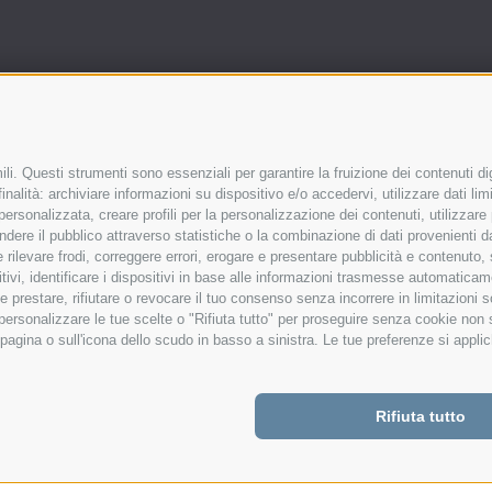
li. Questi strumenti sono essenziali per garantire la fruizione dei contenuti di
nalità: archiviare informazioni su dispositivo e/o accedervi, utilizzare dati limit
 personalizzata, creare profili per la personalizzazione dei contenuti, utilizzare
ere il pubblico attraverso statistiche o la combinazione di dati provenienti da f
 e rilevare frodi, correggere errori, erogare e presentare pubblicità e contenuto
itivi, identificare i dispositivi in base alle informazioni trasmesse automaticam
e prestare, rifiutare o revocare il tuo consenso senza incorrere in limitazioni 
ovinciale Razza Bruna direttamente nella vo
r personalizzare le tue scelte o "Rifiuta tutto" per proseguire senza cookie non
agina o sull'icona dello scudo in basso a sinistra. Le tue preferenze si applic
Rifiuta tutto