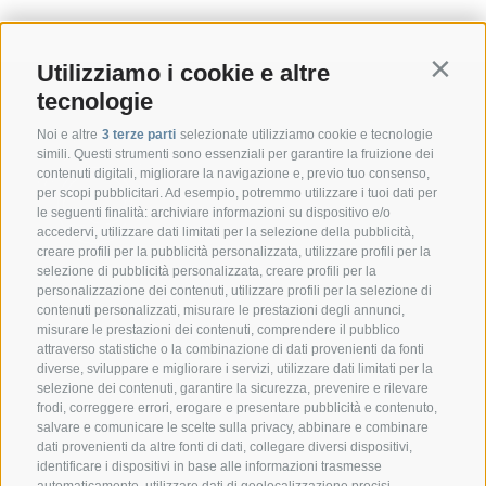
Utilizziamo i cookie e altre
Contin
tecnologie
Noi e altre
3 terze parti
selezionate utilizziamo cookie e tecnologie
simili. Questi strumenti sono essenziali per garantire la fruizione dei
contenuti digitali, migliorare la navigazione e, previo tuo consenso,
per scopi pubblicitari. Ad esempio, potremmo utilizzare i tuoi dati per
le seguenti finalità: archiviare informazioni su dispositivo e/o
accedervi, utilizzare dati limitati per la selezione della pubblicità,
creare profili per la pubblicità personalizzata, utilizzare profili per la
selezione di pubblicità personalizzata, creare profili per la
CONTATTO
personalizzazione dei contenuti, utilizzare profili per la selezione di
contenuti personalizzati, misurare le prestazioni degli annunci,
misurare le prestazioni dei contenuti, comprendere il pubblico
Federazione Prov.le Allevatori Trento
attraverso statistiche o la combinazione di dati provenienti da fonti
Via delle Bettine, 40 - 38121 Trento
diverse, sviluppare e migliorare i servizi, utilizzare dati limitati per la
selezione dei contenuti, garantire la sicurezza, prevenire e rilevare
frodi, correggere errori, erogare e presentare pubblicità e contenuto,
Tel.:
+39 0461 432111
salvare e comunicare le scelte sulla privacy, abbinare e combinare
info@superbrown.it
dati provenienti da altre fonti di dati, collegare diversi dispositivi,
identificare i dispositivi in base alle informazioni trasmesse