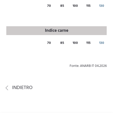
70
85
100
115
130
Indice carne
70
85
100
115
130
Fonte: ANARB IT 04.2026
INDIETRO