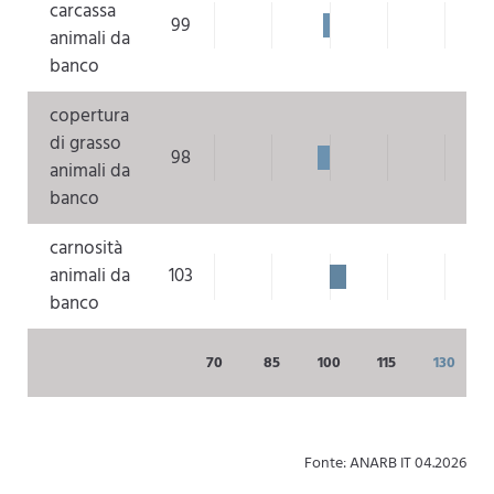
carcassa
99
animali da
banco
copertura
di grasso
98
animali da
banco
carnosità
animali da
103
banco
70
85
100
115
130
Fonte: ANARB IT 04.2026