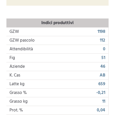
Indici produttivi
GZW
1198
GZW pascolo
112
Attendibilità
0
Fig
51
Aziende
46
K. Cas
AB
Latte kg
659
Grasso %
-0,21
Grasso kg
11
Prot. %
0,04