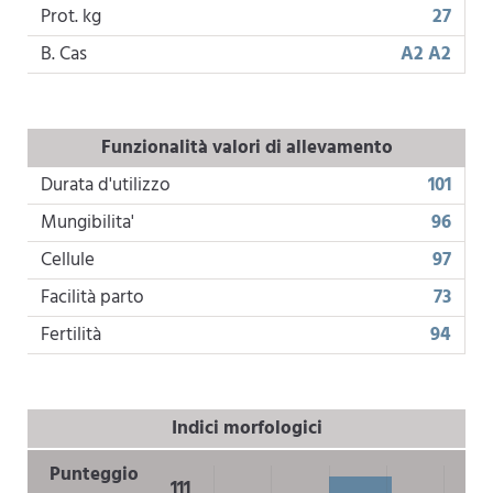
Prot. kg
27
B. Cas
A2 A2
Funzionalità valori di allevamento
Durata d'utilizzo
101
Mungibilita'
96
Cellule
97
Facilità parto
73
Fertilità
94
Indici morfologici
Punteggio
111