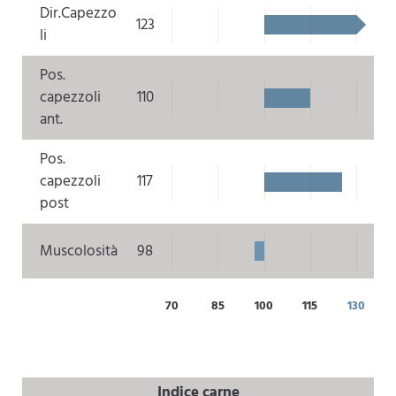
Dir.Capezzo
123
li
Pos.
capezzoli
110
ant.
Pos.
capezzoli
117
post
Muscolosità
98
70
85
100
115
130
Indice carne