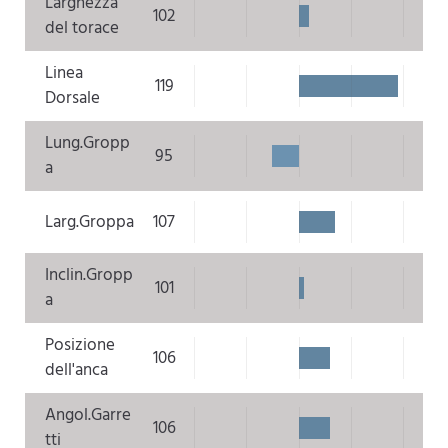
Larghezza
102
del torace
Linea
119
Dorsale
Lung.Gropp
95
a
Larg.Groppa
107
Inclin.Gropp
101
a
Posizione
106
dell'anca
Angol.Garre
106
tti