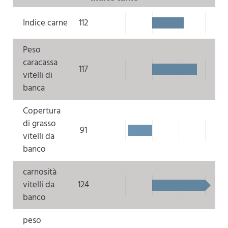
Indice carne
112
Peso
caracassa
117
vitelli di
banca
Copertura
di grasso
91
vitelli da
banco
carnosità
vitelli da
124
banco
peso