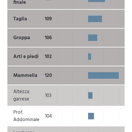
finale
Taglia
109
Groppa
106
Arti e piedi
102
Mammella
120
Altezza
103
garrese
Prof.
104
Addominale