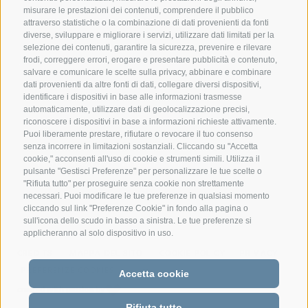
misurare le prestazioni dei contenuti, comprendere il pubblico
Federazione Prov.le Allevatori Trento
attraverso statistiche o la combinazione di dati provenienti da fonti
Via delle Bettine, 40 - 38121 Trento
diverse, sviluppare e migliorare i servizi, utilizzare dati limitati per la
selezione dei contenuti, garantire la sicurezza, prevenire e rilevare
frodi, correggere errori, erogare e presentare pubblicità e contenuto,
Tel.:
+39 0461 432111
salvare e comunicare le scelte sulla privacy, abbinare e combinare
info@superbrown.it
dati provenienti da altre fonti di dati, collegare diversi dispositivi,
identificare i dispositivi in base alle informazioni trasmesse
automaticamente, utilizzare dati di geolocalizzazione precisi,
riconoscere i dispositivi in base a informazioni richieste attivamente.
Puoi liberamente prestare, rifiutare o revocare il tuo consenso
senza incorrere in limitazioni sostanziali. Cliccando su "Accetta
cookie," acconsenti all'uso di cookie e strumenti simili. Utilizza il
REGISTRAZIONE NEWSLETTER
pulsante "Gestisci Preferenze" per personalizzare le tue scelte o
"Rifiuta tutto" per proseguire senza cookie non strettamente
necessari. Puoi modificare le tue preferenze in qualsiasi momento
cliccando sul link "Preferenze Cookie" in fondo alla pagina o
sull'icona dello scudo in basso a sinistra. Le tue preferenze si
applicheranno al solo dispositivo in uso.
CREDITS
MAPPA DEL SITO
COOKIE POLICY
PRIVACY
PREFERENZE COOKIES
Accetta cookie
created with passion by
Rifiuta tutto