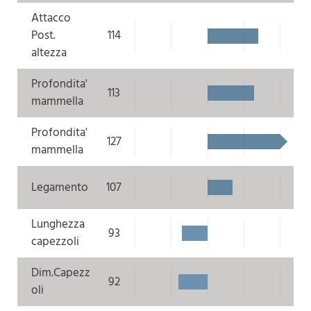
Attacco
Post.
114
altezza
Profondita'
113
mammella
Profondita'
127
mammella
Legamento
107
Lunghezza
93
capezzoli
Dim.Capezz
92
oli