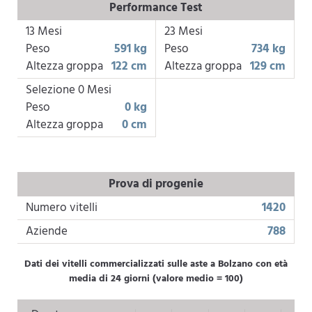
Performance Test
13 Mesi
23 Mesi
Peso
591 kg
Peso
734 kg
Altezza groppa
122 cm
Altezza groppa
129 cm
Selezione 0 Mesi
Peso
0 kg
Altezza groppa
0 cm
Prova di progenie
Numero vitelli
1420
Aziende
788
Dati dei vitelli commercializzati sulle aste a Bolzano con età
media di 24 giorni (valore medio = 100)