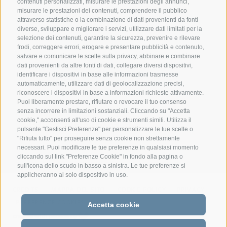
contenuti personalizzati, misurare le prestazioni degli annunci,
misurare le prestazioni dei contenuti, comprendere il pubblico
Federazione Prov.le Allevatori Trento
attraverso statistiche o la combinazione di dati provenienti da fonti
diverse, sviluppare e migliorare i servizi, utilizzare dati limitati per la
Via delle Bettine, 40 - 38121 Trento
selezione dei contenuti, garantire la sicurezza, prevenire e rilevare
frodi, correggere errori, erogare e presentare pubblicità e contenuto,
Tel.:
+39 0461 432111
salvare e comunicare le scelte sulla privacy, abbinare e combinare
info@superbrown.it
dati provenienti da altre fonti di dati, collegare diversi dispositivi,
identificare i dispositivi in base alle informazioni trasmesse
automaticamente, utilizzare dati di geolocalizzazione precisi,
riconoscere i dispositivi in base a informazioni richieste attivamente.
Puoi liberamente prestare, rifiutare o revocare il tuo consenso
senza incorrere in limitazioni sostanziali. Cliccando su "Accetta
cookie," acconsenti all'uso di cookie e strumenti simili. Utilizza il
REGISTRAZIONE NEWSLETTER
pulsante "Gestisci Preferenze" per personalizzare le tue scelte o
"Rifiuta tutto" per proseguire senza cookie non strettamente
necessari. Puoi modificare le tue preferenze in qualsiasi momento
cliccando sul link "Preferenze Cookie" in fondo alla pagina o
sull'icona dello scudo in basso a sinistra. Le tue preferenze si
applicheranno al solo dispositivo in uso.
CREDITS
MAPPA DEL SITO
COOKIE POLICY
PRIVACY
PREFERENZE COOKIES
Accetta cookie
created with passion by