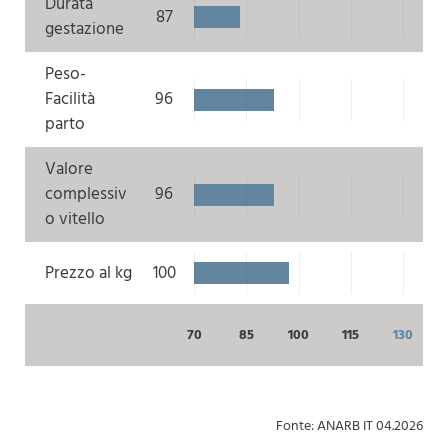
Durata
87
gestazione
Peso-
Facilità
96
parto
Valore
complessiv
96
o vitello
Prezzo al kg
100
70
85
100
115
130
Fonte: ANARB IT 04.2026