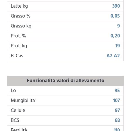
Latte kg
390
Grasso %
0,05
Grasso kg
9
Prot. %
0,20
Prot. kg
19
B. Cas
A2 A2
Funzionalità valori di allevamento
Lo
95
Mungibilita'
107
Cellule
97
BCS
83
Fertilità
110