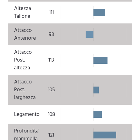
Altezza
111
Tallone
Attacco
93
Anteriore
Attacco
Post.
113
altezza
Attacco
Post.
105
larghezza
Legamento
108
Profondita'
121
mammella