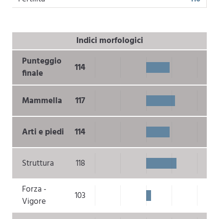
Indici morfologici
Punteggio
114
finale
Mammella
117
Arti e piedi
114
Struttura
118
Forza -
103
Vigore