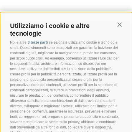
Utilizziamo i cookie e altre
Contin
tecnologie
Noi e altre
3 terze parti
selezionate utilizziamo cookie e tecnologie
simili. Questi strumenti sono essenziali per garantire la fruizione dei
contenuti digitali, migliorare la navigazione e, previo tuo consenso,
per scopi pubblicitari. Ad esempio, potremmo utilizzare i tuoi dati per
le seguenti finalità: archiviare informazioni su dispositivo e/o
accedervi, utilizzare dati limitati per la selezione della pubblicità,
creare profili per la pubblicità personalizzata, utilizzare profili per la
selezione di pubblicità personalizzata, creare profili per la
CONTATTO
personalizzazione dei contenuti, utilizzare profili per la selezione di
contenuti personalizzati, misurare le prestazioni degli annunci,
misurare le prestazioni dei contenuti, comprendere il pubblico
Federazione Prov.le Allevatori Trento
attraverso statistiche o la combinazione di dati provenienti da fonti
Via delle Bettine, 40 - 38121 Trento
diverse, sviluppare e migliorare i servizi, utilizzare dati limitati per la
selezione dei contenuti, garantire la sicurezza, prevenire e rilevare
frodi, correggere errori, erogare e presentare pubblicità e contenuto,
Tel.:
+39 0461 432111
salvare e comunicare le scelte sulla privacy, abbinare e combinare
info@superbrown.it
dati provenienti da altre fonti di dati, collegare diversi dispositivi,