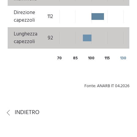
Direzione
112
capezzoli
Lunghezza
92
capezzoli
70
85
100
115
130
Fonte: ANARB IT 04.2026
INDIETRO