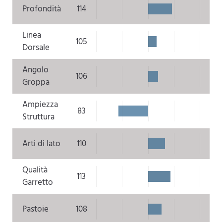
Profondità
114
Linea
105
Dorsale
Angolo
106
Groppa
Ampiezza
83
Struttura
Arti di lato
110
Qualità
113
Garretto
Pastoie
108