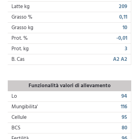
Latte kg
209
Grasso %
0,11
Grasso kg
10
Prot. %
-0,01
Prot. kg
3
B. Cas
A2 A2
Funzionalità valori di allevamento
Lo
94
Mungibilita'
116
Cellule
95
BCS
80
Fertilità
96