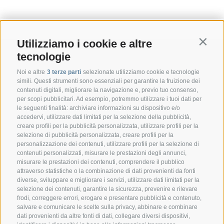
Utilizziamo i cookie e altre
Contin
tecnologie
Noi e altre
3 terze parti
selezionate utilizziamo cookie e tecnologie
simili. Questi strumenti sono essenziali per garantire la fruizione dei
contenuti digitali, migliorare la navigazione e, previo tuo consenso,
per scopi pubblicitari. Ad esempio, potremmo utilizzare i tuoi dati per
le seguenti finalità: archiviare informazioni su dispositivo e/o
accedervi, utilizzare dati limitati per la selezione della pubblicità,
creare profili per la pubblicità personalizzata, utilizzare profili per la
selezione di pubblicità personalizzata, creare profili per la
CONTATTO
personalizzazione dei contenuti, utilizzare profili per la selezione di
contenuti personalizzati, misurare le prestazioni degli annunci,
misurare le prestazioni dei contenuti, comprendere il pubblico
Federazione Prov.le Allevatori Trento
attraverso statistiche o la combinazione di dati provenienti da fonti
Via delle Bettine, 40 - 38121 Trento
diverse, sviluppare e migliorare i servizi, utilizzare dati limitati per la
selezione dei contenuti, garantire la sicurezza, prevenire e rilevare
frodi, correggere errori, erogare e presentare pubblicità e contenuto,
Tel.:
+39 0461 432111
salvare e comunicare le scelte sulla privacy, abbinare e combinare
info@superbrown.it
dati provenienti da altre fonti di dati, collegare diversi dispositivi,