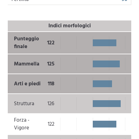
Indici morfologici
Punteggio
122
finale
Mammella
125
Arti e piedi
118
Struttura
126
Forza -
122
Vigore