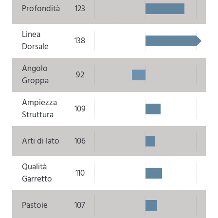
Profondità
123
Linea
138
Dorsale
Angolo
92
Groppa
Ampiezza
109
Struttura
Arti di lato
106
Qualità
110
Garretto
Pastoie
107