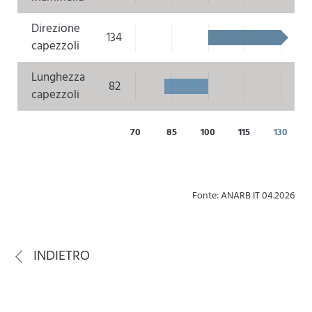
Direzione
134
capezzoli
Lunghezza
82
capezzoli
70
85
100
115
130
Fonte: ANARB IT 04.2026
INDIETRO