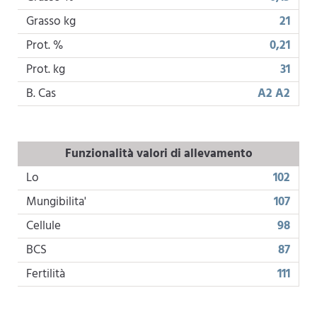
Grasso kg
21
Prot. %
0,21
Prot. kg
31
B. Cas
A2 A2
Funzionalità valori di allevamento
Lo
102
Mungibilita'
107
Cellule
98
BCS
87
Fertilità
111