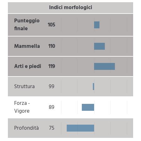
Indici morfologici
Punteggio
105
finale
Mammella
110
Arti e piedi
119
Struttura
99
Forza -
89
Vigore
Profondità
75