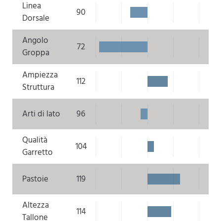
Linea
90
Dorsale
Angolo
72
Groppa
Ampiezza
112
Struttura
Arti di lato
96
Qualità
104
Garretto
Pastoie
119
Altezza
114
Tallone