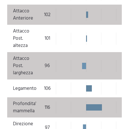
Attacco
102
Anteriore
Attacco
Post.
101
altezza
Attacco
Post.
96
larghezza
Legamento
106
Profondita'
116
mammella
Direzione
97