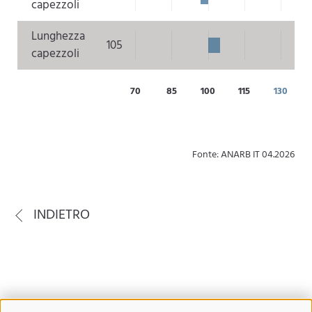
capezzoli
Lunghezza
105
capezzoli
70
85
100
115
130
Fonte: ANARB IT 04.2026
INDIETRO