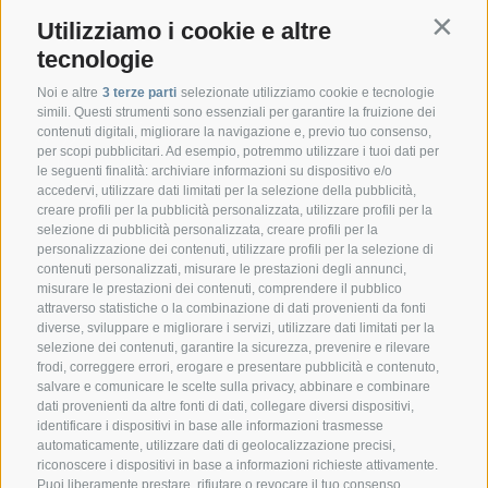
Utilizziamo i cookie e altre
Contin
tecnologie
Noi e altre
3 terze parti
selezionate utilizziamo cookie e tecnologie
simili. Questi strumenti sono essenziali per garantire la fruizione dei
contenuti digitali, migliorare la navigazione e, previo tuo consenso,
per scopi pubblicitari. Ad esempio, potremmo utilizzare i tuoi dati per
le seguenti finalità: archiviare informazioni su dispositivo e/o
accedervi, utilizzare dati limitati per la selezione della pubblicità,
creare profili per la pubblicità personalizzata, utilizzare profili per la
selezione di pubblicità personalizzata, creare profili per la
CONTATTO
personalizzazione dei contenuti, utilizzare profili per la selezione di
contenuti personalizzati, misurare le prestazioni degli annunci,
misurare le prestazioni dei contenuti, comprendere il pubblico
Federazione Prov.le Allevatori Trento
attraverso statistiche o la combinazione di dati provenienti da fonti
Via delle Bettine, 40 - 38121 Trento
diverse, sviluppare e migliorare i servizi, utilizzare dati limitati per la
selezione dei contenuti, garantire la sicurezza, prevenire e rilevare
frodi, correggere errori, erogare e presentare pubblicità e contenuto,
Tel.:
+39 0461 432111
salvare e comunicare le scelte sulla privacy, abbinare e combinare
info@superbrown.it
dati provenienti da altre fonti di dati, collegare diversi dispositivi,
identificare i dispositivi in base alle informazioni trasmesse
automaticamente, utilizzare dati di geolocalizzazione precisi,
riconoscere i dispositivi in base a informazioni richieste attivamente.
Puoi liberamente prestare, rifiutare o revocare il tuo consenso