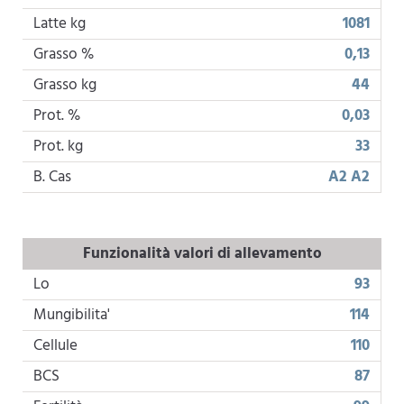
Latte kg
1081
Grasso %
0,13
Grasso kg
44
Prot. %
0,03
Prot. kg
33
B. Cas
A2 A2
Funzionalità valori di allevamento
Lo
93
Mungibilita'
114
Cellule
110
BCS
87