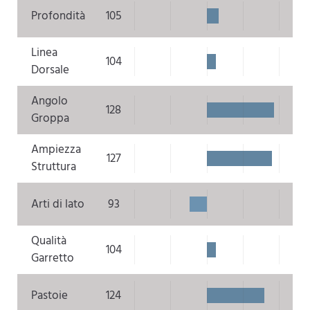
Profondità
105
Linea
104
Dorsale
Angolo
128
Groppa
Ampiezza
127
Struttura
Arti di lato
93
Qualità
104
Garretto
Pastoie
124