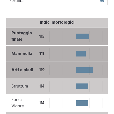
Fertilità
99
Indici morfologici
Punteggio
115
finale
Mammella
111
Arti e piedi
119
Struttura
114
Forza -
114
Vigore