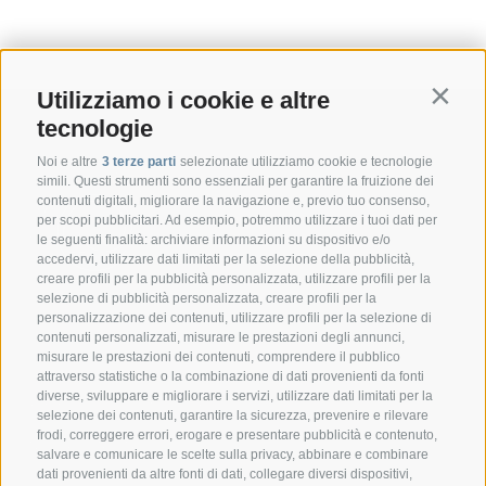
Utilizziamo i cookie e altre
Contin
tecnologie
Noi e altre
3 terze parti
selezionate utilizziamo cookie e tecnologie
simili. Questi strumenti sono essenziali per garantire la fruizione dei
contenuti digitali, migliorare la navigazione e, previo tuo consenso,
per scopi pubblicitari. Ad esempio, potremmo utilizzare i tuoi dati per
le seguenti finalità: archiviare informazioni su dispositivo e/o
accedervi, utilizzare dati limitati per la selezione della pubblicità,
creare profili per la pubblicità personalizzata, utilizzare profili per la
selezione di pubblicità personalizzata, creare profili per la
CONTATTO
personalizzazione dei contenuti, utilizzare profili per la selezione di
contenuti personalizzati, misurare le prestazioni degli annunci,
misurare le prestazioni dei contenuti, comprendere il pubblico
Federazione Prov.le Allevatori Trento
attraverso statistiche o la combinazione di dati provenienti da fonti
Via delle Bettine, 40 - 38121 Trento
diverse, sviluppare e migliorare i servizi, utilizzare dati limitati per la
selezione dei contenuti, garantire la sicurezza, prevenire e rilevare
frodi, correggere errori, erogare e presentare pubblicità e contenuto,
Tel.:
+39 0461 432111
salvare e comunicare le scelte sulla privacy, abbinare e combinare
info@superbrown.it
dati provenienti da altre fonti di dati, collegare diversi dispositivi,