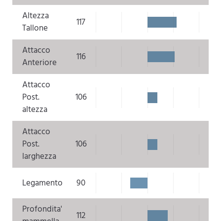
Altezza
117
Tallone
Attacco
116
Anteriore
Attacco
Post.
106
altezza
Attacco
Post.
106
larghezza
Legamento
90
Profondita'
112