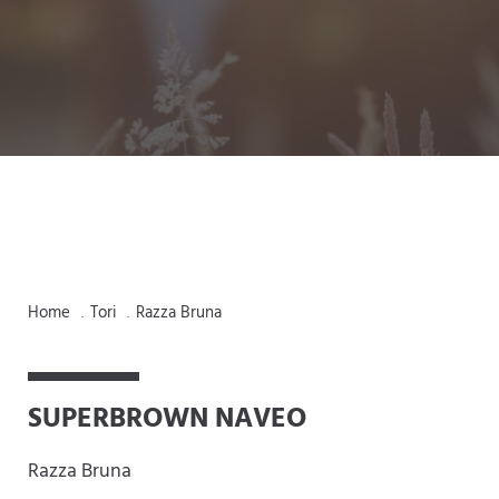
a
y
s
a
,
a
Home
Tori
Razza Bruna
.
.
r
e
SUPERBROWN NAVEO
i
Razza Bruna
a