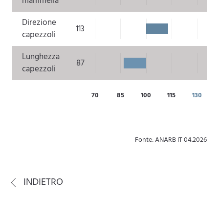
mammella
Direzione
113
capezzoli
Lunghezza
87
capezzoli
70
85
100
115
130
Fonte: ANARB IT 04.2026
INDIETRO