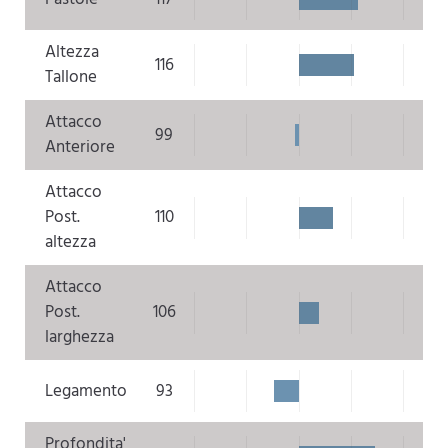
Altezza
116
Tallone
Attacco
99
Anteriore
Attacco
Post.
110
altezza
Attacco
Post.
106
larghezza
Legamento
93
Profondita'