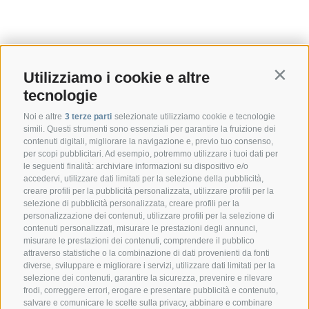
Utilizziamo i cookie e altre
Contin
tecnologie
Noi e altre
3 terze parti
selezionate utilizziamo cookie e tecnologie
simili. Questi strumenti sono essenziali per garantire la fruizione dei
contenuti digitali, migliorare la navigazione e, previo tuo consenso,
per scopi pubblicitari. Ad esempio, potremmo utilizzare i tuoi dati per
le seguenti finalità: archiviare informazioni su dispositivo e/o
accedervi, utilizzare dati limitati per la selezione della pubblicità,
creare profili per la pubblicità personalizzata, utilizzare profili per la
selezione di pubblicità personalizzata, creare profili per la
CONTATTO
personalizzazione dei contenuti, utilizzare profili per la selezione di
contenuti personalizzati, misurare le prestazioni degli annunci,
misurare le prestazioni dei contenuti, comprendere il pubblico
Federazione Prov.le Allevatori Trento
attraverso statistiche o la combinazione di dati provenienti da fonti
Via delle Bettine, 40 - 38121 Trento
diverse, sviluppare e migliorare i servizi, utilizzare dati limitati per la
selezione dei contenuti, garantire la sicurezza, prevenire e rilevare
frodi, correggere errori, erogare e presentare pubblicità e contenuto,
Tel.:
+39 0461 432111
salvare e comunicare le scelte sulla privacy, abbinare e combinare