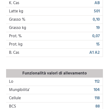
K. Cas
AB
Latte kg
501
Grasso %
0,10
Grasso kg
19
Prot. %
0,07
Prot. kg
15
B. Cas
A1 A2
Funzionalità valori di allevamento
Lo
112
Mungibilita'
104
Cellule
118
BCS
88