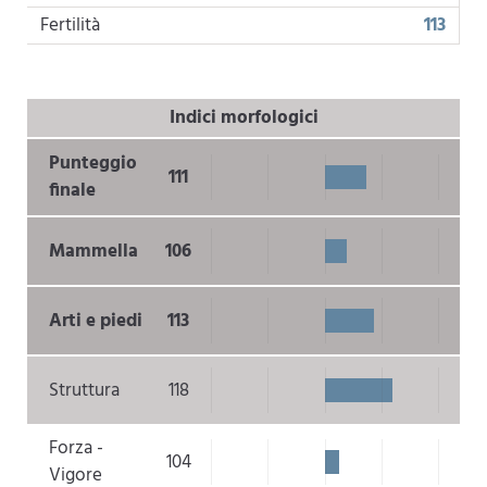
Fertilità
113
Indici morfologici
Punteggio
111
finale
Mammella
106
Arti e piedi
113
Struttura
118
Forza -
104
Vigore