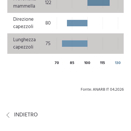
122
mammella
Direzione
80
capezzoli
Lunghezza
75
capezzoli
70
85
100
115
130
Fonte: ANARB IT 04.2026
INDIETRO