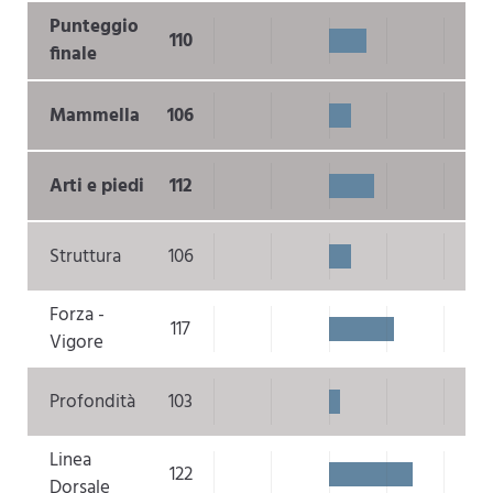
Punteggio
110
finale
Mammella
106
Arti e piedi
112
Struttura
106
Forza -
117
Vigore
Profondità
103
Linea
122
Dorsale