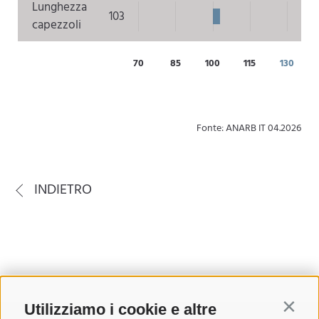
Lunghezza
103
capezzoli
70
85
100
115
130
Fonte: ANARB IT 04.2026
INDIETRO
Utilizziamo i cookie e altre
Contin