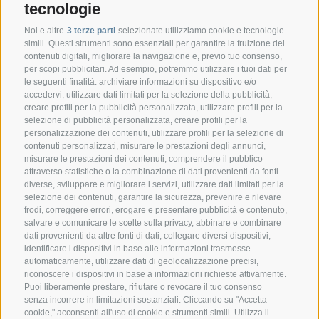
tecnologie
Noi e altre
3 terze parti
selezionate utilizziamo cookie e tecnologie
simili. Questi strumenti sono essenziali per garantire la fruizione dei
contenuti digitali, migliorare la navigazione e, previo tuo consenso,
per scopi pubblicitari. Ad esempio, potremmo utilizzare i tuoi dati per
le seguenti finalità: archiviare informazioni su dispositivo e/o
accedervi, utilizzare dati limitati per la selezione della pubblicità,
creare profili per la pubblicità personalizzata, utilizzare profili per la
selezione di pubblicità personalizzata, creare profili per la
CONTATTO
personalizzazione dei contenuti, utilizzare profili per la selezione di
contenuti personalizzati, misurare le prestazioni degli annunci,
misurare le prestazioni dei contenuti, comprendere il pubblico
Federazione Prov.le Allevatori Trento
attraverso statistiche o la combinazione di dati provenienti da fonti
Via delle Bettine, 40 - 38121 Trento
diverse, sviluppare e migliorare i servizi, utilizzare dati limitati per la
selezione dei contenuti, garantire la sicurezza, prevenire e rilevare
frodi, correggere errori, erogare e presentare pubblicità e contenuto,
Tel.:
+39 0461 432111
salvare e comunicare le scelte sulla privacy, abbinare e combinare
info@superbrown.it
dati provenienti da altre fonti di dati, collegare diversi dispositivi,
identificare i dispositivi in base alle informazioni trasmesse
automaticamente, utilizzare dati di geolocalizzazione precisi,
riconoscere i dispositivi in base a informazioni richieste attivamente.
Puoi liberamente prestare, rifiutare o revocare il tuo consenso
senza incorrere in limitazioni sostanziali. Cliccando su "Accetta
cookie," acconsenti all'uso di cookie e strumenti simili. Utilizza il
REGISTRAZIONE NEWSLETTER