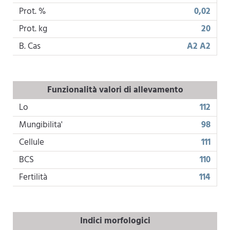
Prot. %
0,02
Prot. kg
20
B. Cas
A2 A2
Funzionalità valori di allevamento
Lo
112
Mungibilita'
98
Cellule
111
BCS
110
Fertilità
114
Indici morfologici