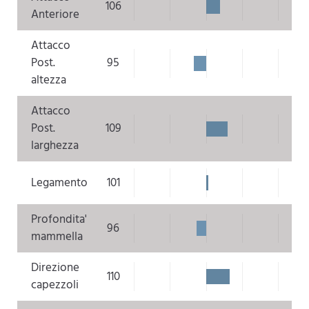
106
Anteriore
Attacco
Post.
95
altezza
Attacco
Post.
109
larghezza
Legamento
101
Profondita'
96
mammella
Direzione
110
capezzoli