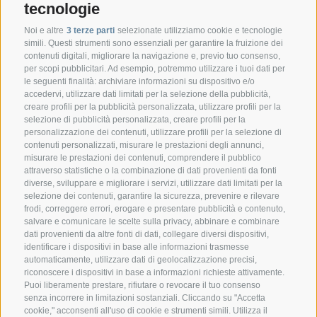
tecnologie
Noi e altre
3 terze parti
selezionate utilizziamo cookie e tecnologie
simili. Questi strumenti sono essenziali per garantire la fruizione dei
contenuti digitali, migliorare la navigazione e, previo tuo consenso,
per scopi pubblicitari. Ad esempio, potremmo utilizzare i tuoi dati per
le seguenti finalità: archiviare informazioni su dispositivo e/o
accedervi, utilizzare dati limitati per la selezione della pubblicità,
creare profili per la pubblicità personalizzata, utilizzare profili per la
selezione di pubblicità personalizzata, creare profili per la
CONTATTO
personalizzazione dei contenuti, utilizzare profili per la selezione di
contenuti personalizzati, misurare le prestazioni degli annunci,
misurare le prestazioni dei contenuti, comprendere il pubblico
Federazione Prov.le Allevatori Trento
attraverso statistiche o la combinazione di dati provenienti da fonti
Via delle Bettine, 40 - 38121 Trento
diverse, sviluppare e migliorare i servizi, utilizzare dati limitati per la
selezione dei contenuti, garantire la sicurezza, prevenire e rilevare
frodi, correggere errori, erogare e presentare pubblicità e contenuto,
Tel.:
+39 0461 432111
salvare e comunicare le scelte sulla privacy, abbinare e combinare
info@superbrown.it
dati provenienti da altre fonti di dati, collegare diversi dispositivi,
identificare i dispositivi in base alle informazioni trasmesse
automaticamente, utilizzare dati di geolocalizzazione precisi,
riconoscere i dispositivi in base a informazioni richieste attivamente.
Puoi liberamente prestare, rifiutare o revocare il tuo consenso
senza incorrere in limitazioni sostanziali. Cliccando su "Accetta
cookie," acconsenti all'uso di cookie e strumenti simili. Utilizza il
REGISTRAZIONE NEWSLETTER