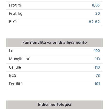
Prot. %
0,05
Prot. kg
20
B. Cas
A2 A2
Funzionalità valori di allevamento
Lo
100
Mungibilita'
113
Cellule
110
BCS
73
Fertilità
101
Indici morfologici