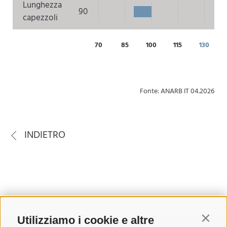
Lunghezza
90
capezzoli
70
85
100
115
130
Fonte: ANARB IT 04.2026
INDIETRO
Utilizziamo i cookie e altre
Contin