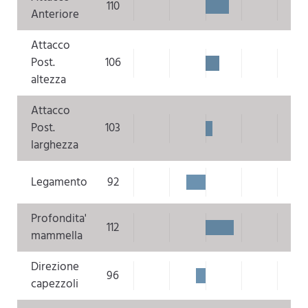
110
Anteriore
Attacco
Post.
106
altezza
Attacco
Post.
103
larghezza
Legamento
92
Profondita'
112
mammella
Direzione
96
capezzoli