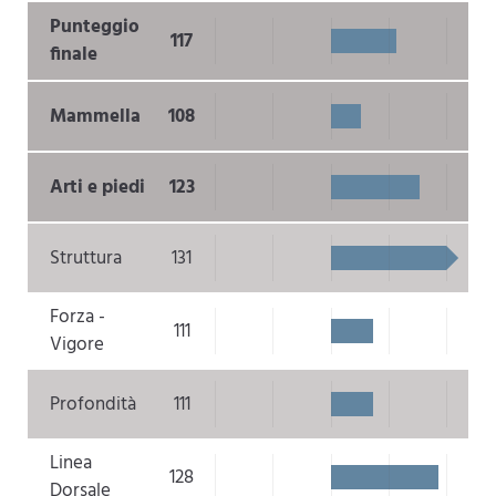
Punteggio
117
finale
Mammella
108
Arti e piedi
123
Struttura
131
Forza -
111
Vigore
Profondità
111
Linea
128
Dorsale