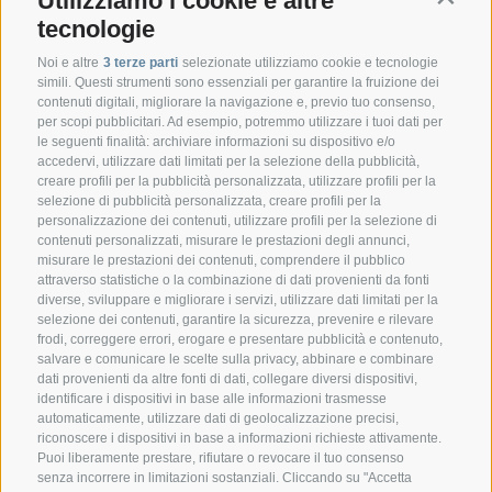
Utilizziamo i cookie e altre
tecnologie
Noi e altre
3 terze parti
selezionate utilizziamo cookie e tecnologie
simili. Questi strumenti sono essenziali per garantire la fruizione dei
contenuti digitali, migliorare la navigazione e, previo tuo consenso,
per scopi pubblicitari. Ad esempio, potremmo utilizzare i tuoi dati per
le seguenti finalità: archiviare informazioni su dispositivo e/o
accedervi, utilizzare dati limitati per la selezione della pubblicità,
creare profili per la pubblicità personalizzata, utilizzare profili per la
selezione di pubblicità personalizzata, creare profili per la
CONTATTO
personalizzazione dei contenuti, utilizzare profili per la selezione di
contenuti personalizzati, misurare le prestazioni degli annunci,
misurare le prestazioni dei contenuti, comprendere il pubblico
Federazione Prov.le Allevatori Trento
attraverso statistiche o la combinazione di dati provenienti da fonti
Via delle Bettine, 40 - 38121 Trento
diverse, sviluppare e migliorare i servizi, utilizzare dati limitati per la
selezione dei contenuti, garantire la sicurezza, prevenire e rilevare
frodi, correggere errori, erogare e presentare pubblicità e contenuto,
Tel.:
+39 0461 432111
salvare e comunicare le scelte sulla privacy, abbinare e combinare
info@superbrown.it
dati provenienti da altre fonti di dati, collegare diversi dispositivi,
identificare i dispositivi in base alle informazioni trasmesse
automaticamente, utilizzare dati di geolocalizzazione precisi,
riconoscere i dispositivi in base a informazioni richieste attivamente.
Puoi liberamente prestare, rifiutare o revocare il tuo consenso
senza incorrere in limitazioni sostanziali. Cliccando su "Accetta