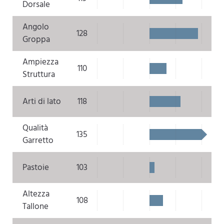
Dorsale
Angolo
128
Groppa
Ampiezza
110
Struttura
Arti di lato
118
Qualità
135
Garretto
Pastoie
103
Altezza
108
Tallone