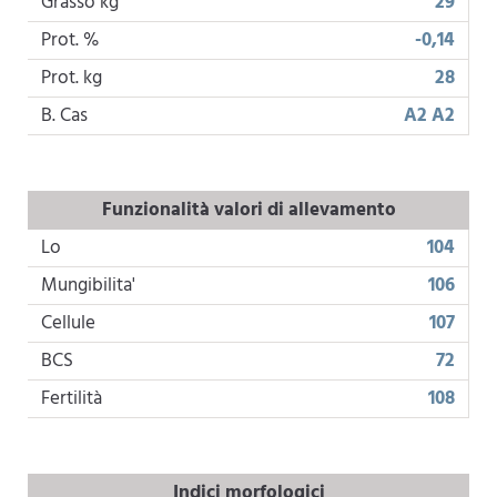
Grasso kg
29
Prot. %
-0,14
Prot. kg
28
B. Cas
A2 A2
Funzionalità valori di allevamento
Lo
104
Mungibilita'
106
Cellule
107
BCS
72
Fertilità
108
Indici morfologici