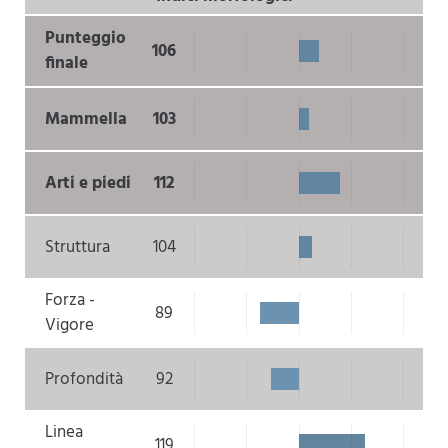
Punteggio
106
finale
Mammella
103
Arti e piedi
112
Struttura
104
Forza -
89
Vigore
Profondità
92
Linea
119