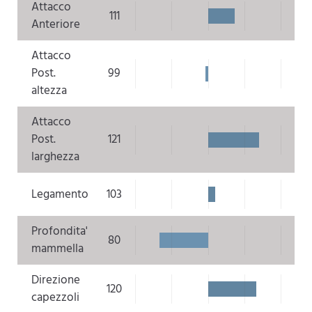
Attacco
111
Anteriore
Attacco
Post.
99
altezza
Attacco
Post.
121
larghezza
Legamento
103
Profondita'
80
mammella
Direzione
120
capezzoli