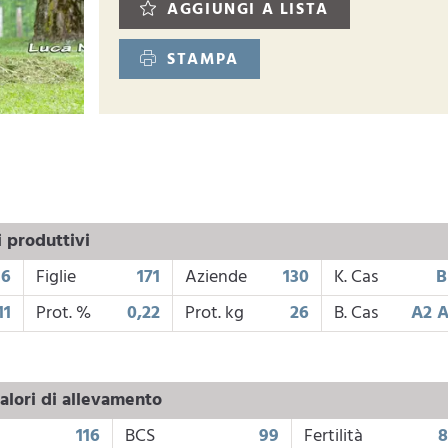
AGGIUNGI A LISTA
STAMPA
i produttivi
96
Figlie
171
Aziende
130
K. Cas
B
11
Prot. %
0,22
Prot. kg
26
B. Cas
A2 
alori di allevamento
116
BCS
99
Fertilità
8