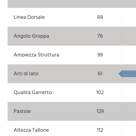
Linea Dorsale
88
Angolo Groppa
76
Ampiezza Struttura
99
Arti di lato
61
Qualità Garretto
102
Pastoie
129
Altezza Tallone
112