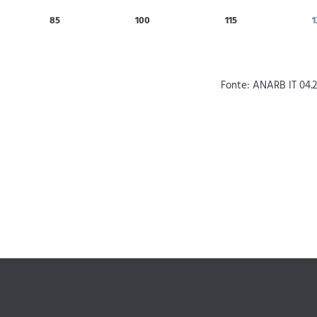
85
100
115
1
Fonte: ANARB IT 04.