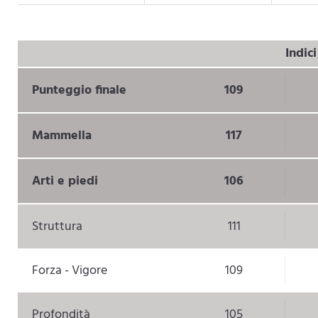
Indic
Punteggio finale
109
Mammella
117
Arti e piedi
106
Struttura
111
Forza - Vigore
109
Profondità
105