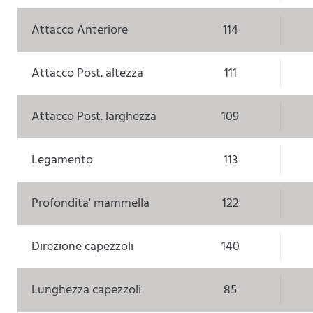
Attacco Anteriore
114
Attacco Post. altezza
111
Attacco Post. larghezza
109
Legamento
113
Profondita' mammella
122
Direzione capezzoli
140
Lunghezza capezzoli
85