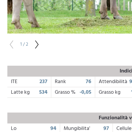
1 / 2
Indic
ITE
237
Rank
76
Attendibilità
Latte kg
534
Grasso %
-0,05
Grasso kg
Funzionalità v
Lo
94
Mungibilita'
97
Cellule