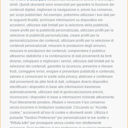
simili. Questi strumenti sono essenziali per garantire la fruizione dei
contenuti digitali, migliorare la navigazione e, previo tuo consenso,
per scopi pubblicitari. Ad esempio, potremmo utilizzare i tuoi dati per
le seguenti finalità: archiviare informazioni su dispositivo e/o
accedervi, utilizzare dati limitati per la selezione della pubblicità,
creare profili per la pubblicità personalizzata, utilizzare profili per la
selezione di pubblicità personalizzata, creare profili per la
CONTATTO
personalizzazione dei contenuti, utilizzare profili per la selezione di
contenuti personalizzati, misurare le prestazioni degli annunci,
misurare le prestazioni dei contenuti, comprendere il pubblico
Federazione Prov.le Allevatori Trento
attraverso statistiche o la combinazione di dati provenienti da fonti
Via delle Bettine, 40 - 38121 Trento
diverse, sviluppare e migliorare i servizi, utilizzare dati limitati per la
selezione dei contenuti, garantire la sicurezza, prevenire e rilevare
frodi, correggere errori, erogare e presentare pubblicità e contenuto,
Tel.:
+39 0461 432111
salvare e comunicare le scelte sulla privacy, abbinare e combinare
info@superbrown.it
dati provenienti da altre fonti di dati, collegare diversi dispositivi,
identificare i dispositivi in base alle informazioni trasmesse
automaticamente, utilizzare dati di geolocalizzazione precisi,
riconoscere i dispositivi in base a informazioni richieste attivamente.
Puoi liberamente prestare, rifiutare o revocare il tuo consenso
senza incorrere in limitazioni sostanziali. Cliccando su "Accetta
cookie," acconsenti all'uso di cookie e strumenti simili. Utilizza il
REGISTRAZIONE NEWSLETTER
pulsante "Gestisci Preferenze" per personalizzare le tue scelte o
"Rifiuta tutto" per proseguire senza cookie non strettamente