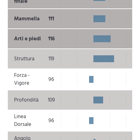
finale
Mammella
111
Arti e piedi
116
Struttura
119
Forza -
96
Vigore
Profondità
109
Linea
96
Dorsale
Angolo