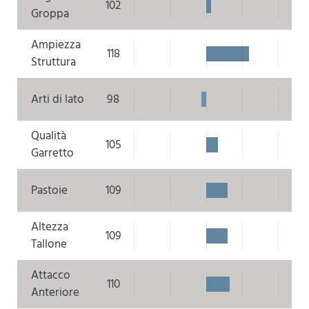
102
Groppa
Ampiezza
118
Struttura
Arti di lato
98
Qualità
105
Garretto
Pastoie
109
Altezza
109
Tallone
Attacco
110
Anteriore