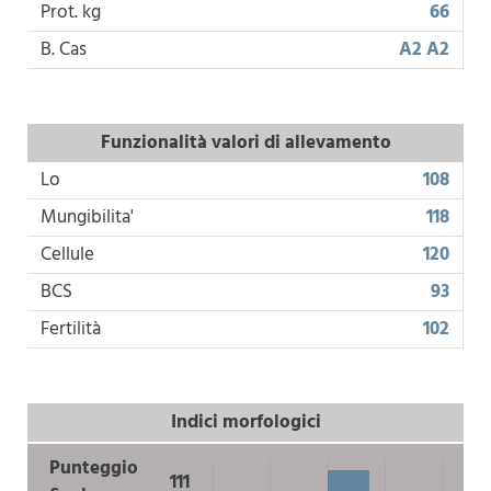
Prot. kg
66
B. Cas
A2 A2
Funzionalità valori di allevamento
Lo
108
Mungibilita'
118
Cellule
120
BCS
93
Fertilità
102
Indici morfologici
Punteggio
111