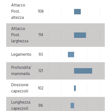
Attacco
Post.
108
altezza
Attacco
Post.
114
larghezza
Legamento
93
Profondita'
121
mammella
Direzione
102
capezzoli
Lunghezza
96
capezzoli