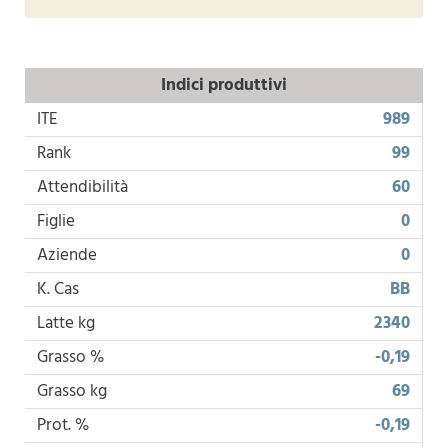
Indici produttivi
ITE
989
Rank
99
Attendibilità
60
Figlie
0
Aziende
0
K. Cas
BB
Latte kg
2340
Grasso %
-0,19
Grasso kg
69
Prot. %
-0,19