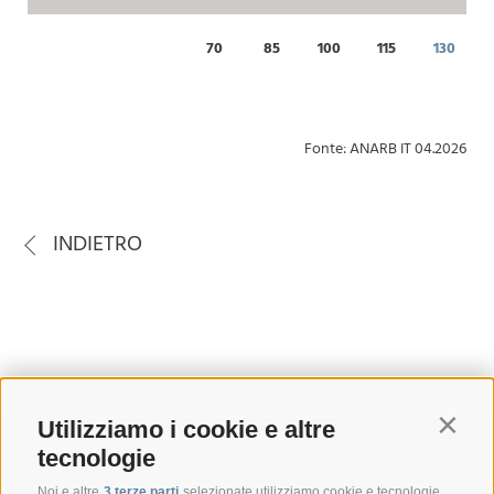
70
85
100
115
130
Fonte: ANARB IT 04.2026
INDIETRO
Utilizziamo i cookie e altre
Contin
tecnologie
Noi e altre
3 terze parti
selezionate utilizziamo cookie e tecnologie