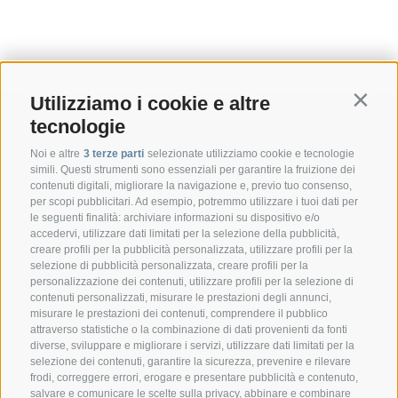
Utilizziamo i cookie e altre
Contin
tecnologie
Noi e altre
3 terze parti
selezionate utilizziamo cookie e tecnologie
simili. Questi strumenti sono essenziali per garantire la fruizione dei
contenuti digitali, migliorare la navigazione e, previo tuo consenso,
per scopi pubblicitari. Ad esempio, potremmo utilizzare i tuoi dati per
le seguenti finalità: archiviare informazioni su dispositivo e/o
accedervi, utilizzare dati limitati per la selezione della pubblicità,
creare profili per la pubblicità personalizzata, utilizzare profili per la
selezione di pubblicità personalizzata, creare profili per la
CONTATTO
personalizzazione dei contenuti, utilizzare profili per la selezione di
contenuti personalizzati, misurare le prestazioni degli annunci,
misurare le prestazioni dei contenuti, comprendere il pubblico
Federazione Prov.le Allevatori Trento
attraverso statistiche o la combinazione di dati provenienti da fonti
Via delle Bettine, 40 - 38121 Trento
diverse, sviluppare e migliorare i servizi, utilizzare dati limitati per la
selezione dei contenuti, garantire la sicurezza, prevenire e rilevare
frodi, correggere errori, erogare e presentare pubblicità e contenuto,
Tel.:
+39 0461 432111
salvare e comunicare le scelte sulla privacy, abbinare e combinare