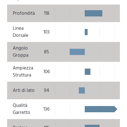
Profondità
118
Linea
103
Dorsale
Angolo
85
Groppa
Ampiezza
106
Struttura
Arti di lato
94
Qualità
136
Garretto