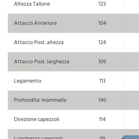
Altezza Tallone
123
Attacco Anteriore
104
Attacco Post. altezza
124
Attacco Post. larghezza
109
Legamento
113
Profondita' mammella
140
Direzione capezzoli
114
Lunghezza capezzoli
69