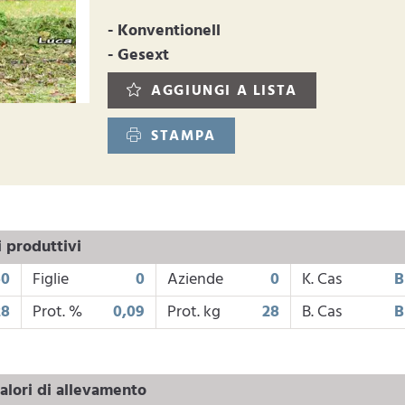
- Konventionell
- Gesext
AGGIUNGI A LISTA
STAMPA
i produttivi
60
Figlie
0
Aziende
0
K. Cas
B
28
Prot. %
0,09
Prot. kg
28
B. Cas
B
alori di allevamento