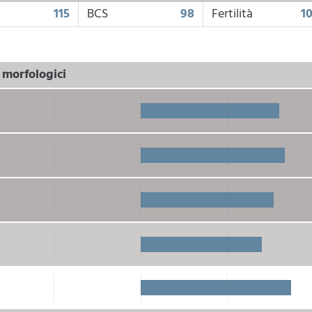
115
BCS
98
Fertilità
1
i morfologici