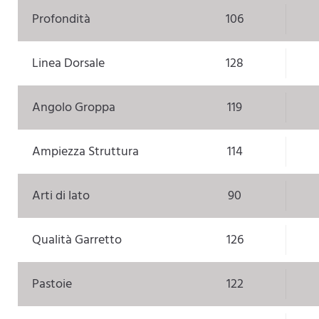
Profondità
106
Linea Dorsale
128
Angolo Groppa
119
Ampiezza Struttura
114
Arti di lato
90
Qualità Garretto
126
Pastoie
122