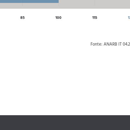
85
100
115
1
Fonte: ANARB IT 04.