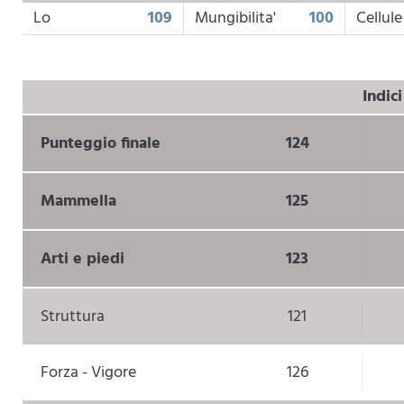
Lo
109
Mungibilita'
100
Cellule
Indic
Punteggio finale
124
Mammella
125
Arti e piedi
123
Struttura
121
Forza - Vigore
126