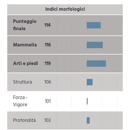
Indici morfologici
Punteggio
114
finale
Mammella
116
Arti e piedi
119
Struttura
106
Forza -
101
Vigore
Profondità
103