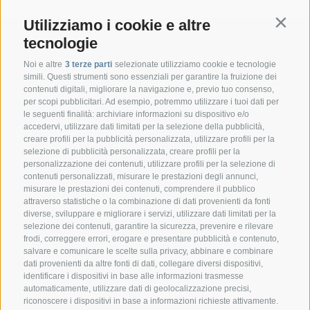
Utilizziamo i cookie e altre
Contin
tecnologie
Noi e altre
3 terze parti
selezionate utilizziamo cookie e tecnologie
simili. Questi strumenti sono essenziali per garantire la fruizione dei
contenuti digitali, migliorare la navigazione e, previo tuo consenso,
per scopi pubblicitari. Ad esempio, potremmo utilizzare i tuoi dati per
le seguenti finalità: archiviare informazioni su dispositivo e/o
accedervi, utilizzare dati limitati per la selezione della pubblicità,
creare profili per la pubblicità personalizzata, utilizzare profili per la
selezione di pubblicità personalizzata, creare profili per la
CONTATTO
personalizzazione dei contenuti, utilizzare profili per la selezione di
contenuti personalizzati, misurare le prestazioni degli annunci,
misurare le prestazioni dei contenuti, comprendere il pubblico
Federazione Prov.le Allevatori Trento
attraverso statistiche o la combinazione di dati provenienti da fonti
Via delle Bettine, 40 - 38121 Trento
diverse, sviluppare e migliorare i servizi, utilizzare dati limitati per la
selezione dei contenuti, garantire la sicurezza, prevenire e rilevare
frodi, correggere errori, erogare e presentare pubblicità e contenuto,
Tel.:
+39 0461 432111
salvare e comunicare le scelte sulla privacy, abbinare e combinare
info@superbrown.it
dati provenienti da altre fonti di dati, collegare diversi dispositivi,
identificare i dispositivi in base alle informazioni trasmesse
automaticamente, utilizzare dati di geolocalizzazione precisi,
riconoscere i dispositivi in base a informazioni richieste attivamente.