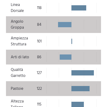
Linea
118
Dorsale
Angolo
84
Groppa
Ampiezza
101
Struttura
Arti di lato
86
Qualità
127
Garretto
Pastoie
122
Altezza
115