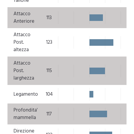
Tallone
Attacco
113
Anteriore
Attacco
Post.
123
altezza
Attacco
Post.
115
larghezza
Legamento
104
Profondita'
117
mammella
Direzione