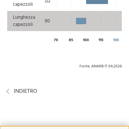
122
capezzoli
Lunghezza
90
capezzoli
70
85
100
115
130
Fonte: ANARB IT 04.2026
INDIETRO