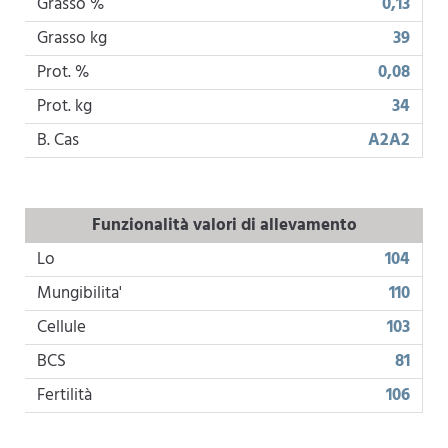
Grasso %
0,13
Grasso kg
39
Prot. %
0,08
Prot. kg
34
B. Cas
A2A2
Funzionalità valori di allevamento
Lo
104
Mungibilita'
110
Cellule
103
BCS
81
Fertilità
106