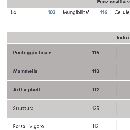
Funzionalità v
Lo
102
Mungibilita'
116
Cellule
Indic
Punteggio finale
116
Mammella
118
Arti e piedi
112
Struttura
125
Forza - Vigore
112