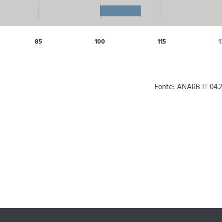
85
100
115
1
Fonte: ANARB IT 04.