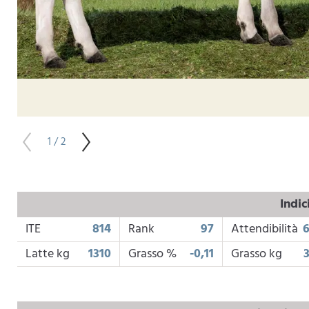
1 / 2
Indic
ITE
814
Rank
97
Attendibilità
Latte kg
1310
Grasso %
-0,11
Grasso kg