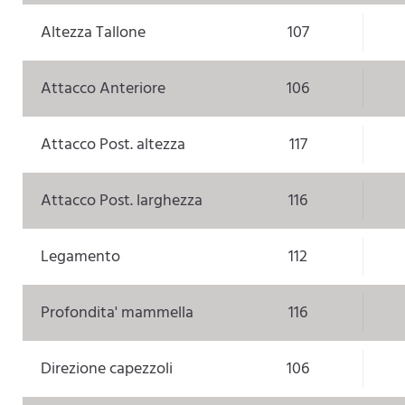
Altezza Tallone
107
Attacco Anteriore
106
Attacco Post. altezza
117
Attacco Post. larghezza
116
Legamento
112
Profondita' mammella
116
Direzione capezzoli
106