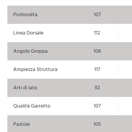
Profondità
107
Linea Dorsale
112
Angolo Groppa
108
Ampiezza Struttura
117
Arti di lato
92
Qualità Garretto
107
Pastoie
105