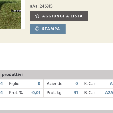
aAa: 246315
AGGIUNGI A LISTA
STAMPA
i produttivi
64
Figlie
0
Aziende
0
K. Cas
A
34
Prot. %
-0,01
Prot. kg
41
B. Cas
A2A