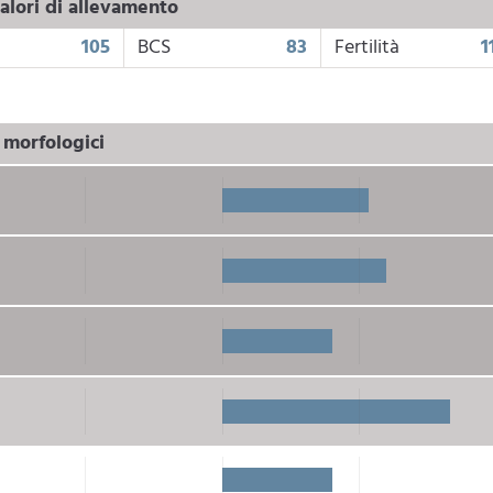
alori di allevamento
105
BCS
83
Fertilità
1
i morfologici