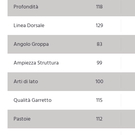
Profondità
118
Linea Dorsale
129
Angolo Groppa
83
Ampiezza Struttura
99
Arti di lato
100
Qualità Garretto
115
Pastoie
112