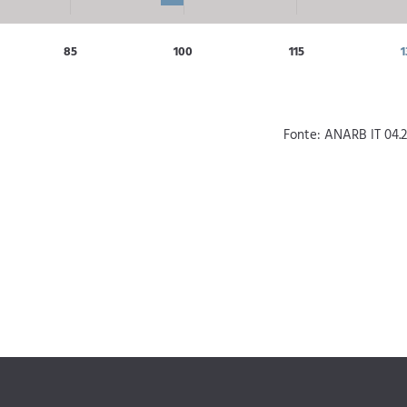
85
100
115
1
Fonte: ANARB IT 04.