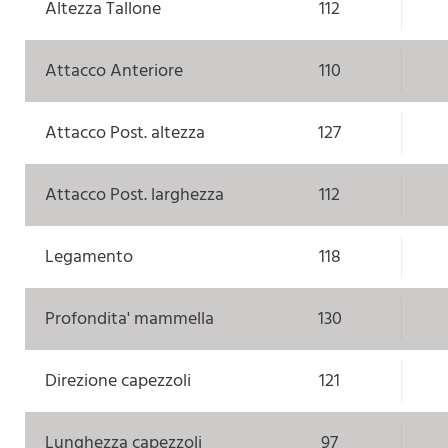
Altezza Tallone
112
Attacco Anteriore
110
Attacco Post. altezza
127
Attacco Post. larghezza
112
Legamento
118
Profondita' mammella
130
Direzione capezzoli
121
Lunghezza capezzoli
97