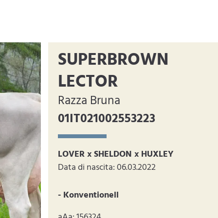
SUPERBROWN
LECTOR
Razza Bruna
01IT021002553223
LOVER x SHELDON x HUXLEY
Data di nascita: 06.03.2022
- Konventionell
aAa: 156324