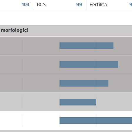
103
BCS
99
Fertilità
i morfologici