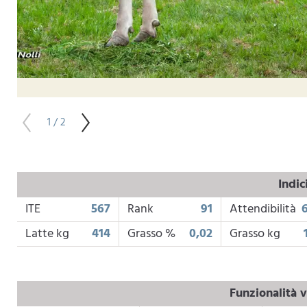
1 / 2
Indic
ITE
567
Rank
91
Attendibilità
Latte kg
414
Grasso %
0,02
Grasso kg
Funzionalità v