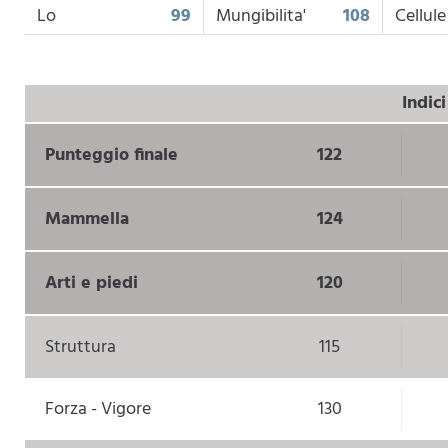
Lo
99
Mungibilita'
108
Cellule
Indic
Punteggio finale
122
Mammella
124
Arti e piedi
120
Struttura
115
Forza - Vigore
130