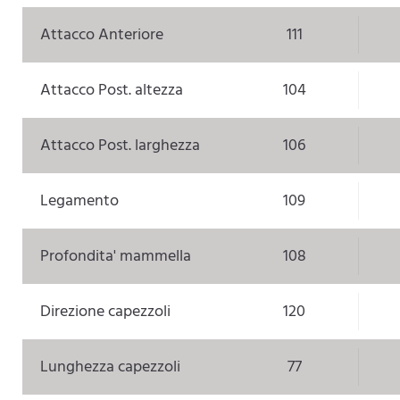
Attacco Anteriore
111
Attacco Post. altezza
104
Attacco Post. larghezza
106
Legamento
109
Profondita' mammella
108
Direzione capezzoli
120
Lunghezza capezzoli
77