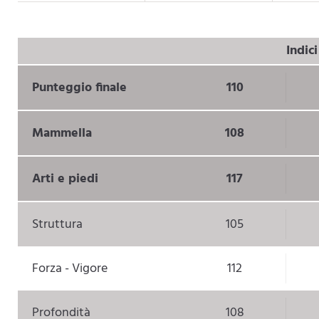
Indic
Punteggio finale
110
Mammella
108
Arti e piedi
117
Struttura
105
Forza - Vigore
112
Profondità
108