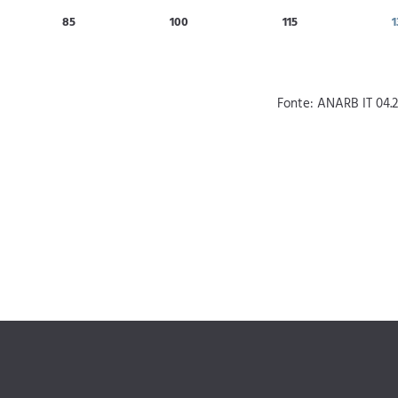
85
100
115
1
Fonte: ANARB IT 04.