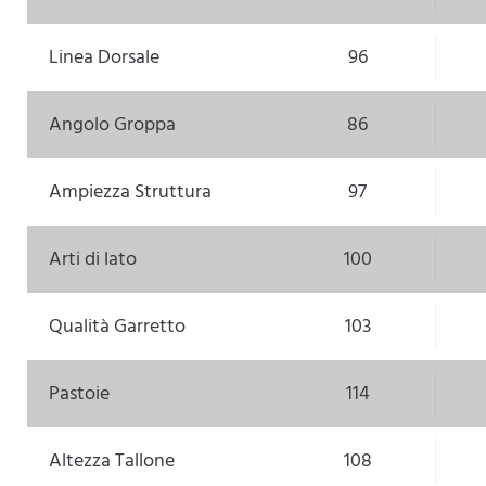
Linea Dorsale
96
Angolo Groppa
86
Ampiezza Struttura
97
Arti di lato
100
Qualità Garretto
103
Pastoie
114
Altezza Tallone
108