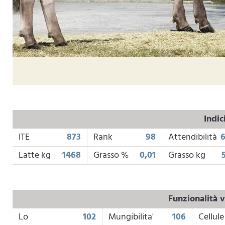
Indic
ITE
873
Rank
98
Attendibilità
Latte kg
1468
Grasso %
0,01
Grasso kg
Funzionalità v
Lo
102
Mungibilita'
106
Cellule