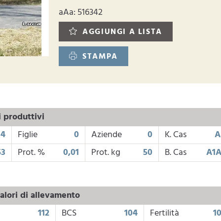
aAa: 516342
AGGIUNGI A LISTA
STAMPA
i produttivi
64
Figlie
0
Aziende
0
K. Cas
A
53
Prot. %
0,01
Prot. kg
50
B. Cas
A1A
alori di allevamento
112
BCS
104
Fertilità
1