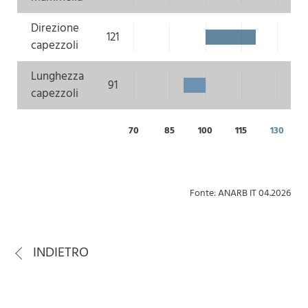
Direzione
121
capezzoli
Lunghezza
91
capezzoli
70
85
100
115
130
Fonte: ANARB IT 04.2026
INDIETRO