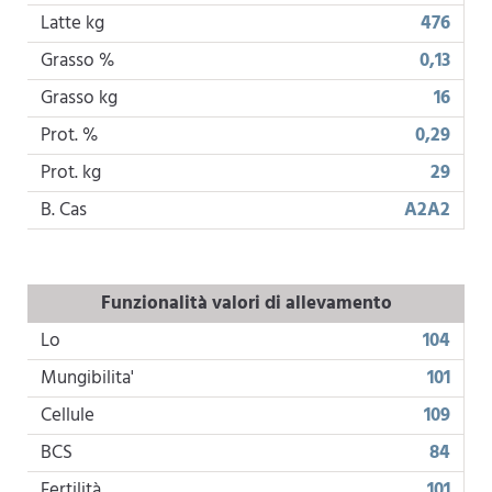
Latte kg
476
Grasso %
0,13
Grasso kg
16
Prot. %
0,29
Prot. kg
29
B. Cas
A2A2
Funzionalità valori di allevamento
Lo
104
Mungibilita'
101
Cellule
109
BCS
84
Fertilità
101