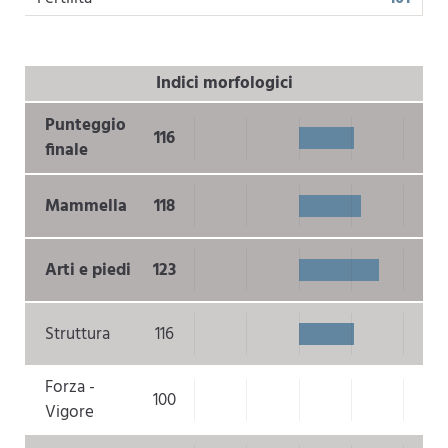
Indici morfologici
Punteggio
116
finale
Mammella
118
Arti e piedi
123
Struttura
116
Forza -
100
Vigore