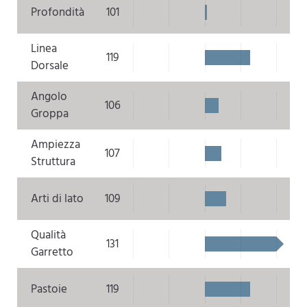
Profondità
101
Linea
119
Dorsale
Angolo
106
Groppa
Ampiezza
107
Struttura
Arti di lato
109
Qualità
131
Garretto
Pastoie
119