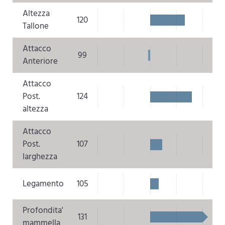
Altezza
120
Tallone
Attacco
99
Anteriore
Attacco
Post.
124
altezza
Attacco
Post.
107
larghezza
Legamento
105
Profondita'
131
mammella