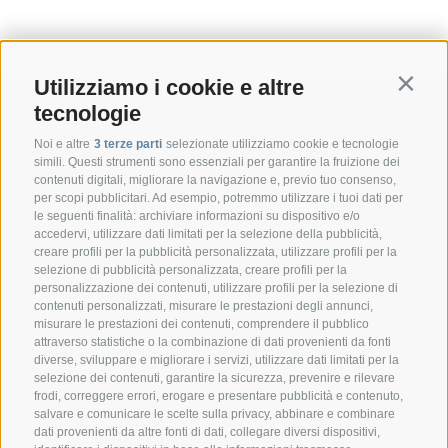
Utilizziamo i cookie e altre
Contin
tecnologie
Noi e altre
3 terze parti
selezionate utilizziamo cookie e tecnologie
simili. Questi strumenti sono essenziali per garantire la fruizione dei
contenuti digitali, migliorare la navigazione e, previo tuo consenso,
per scopi pubblicitari. Ad esempio, potremmo utilizzare i tuoi dati per
le seguenti finalità: archiviare informazioni su dispositivo e/o
accedervi, utilizzare dati limitati per la selezione della pubblicità,
creare profili per la pubblicità personalizzata, utilizzare profili per la
selezione di pubblicità personalizzata, creare profili per la
CONTATTO
personalizzazione dei contenuti, utilizzare profili per la selezione di
contenuti personalizzati, misurare le prestazioni degli annunci,
misurare le prestazioni dei contenuti, comprendere il pubblico
Federazione Prov.le Allevatori Trento
attraverso statistiche o la combinazione di dati provenienti da fonti
Via delle Bettine, 40 - 38121 Trento
diverse, sviluppare e migliorare i servizi, utilizzare dati limitati per la
selezione dei contenuti, garantire la sicurezza, prevenire e rilevare
frodi, correggere errori, erogare e presentare pubblicità e contenuto,
Tel.:
+39 0461 432111
salvare e comunicare le scelte sulla privacy, abbinare e combinare
info@superbrown.it
dati provenienti da altre fonti di dati, collegare diversi dispositivi,