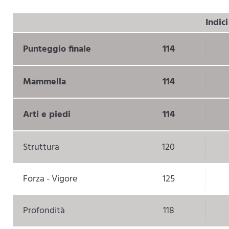
Indic
Punteggio finale
114
Mammella
114
Arti e piedi
114
Struttura
120
Forza - Vigore
125
Profondità
118