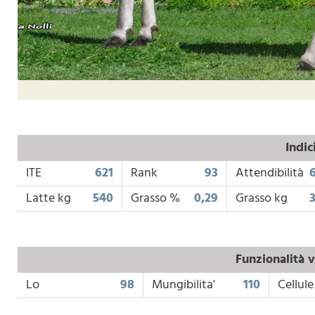
Indic
ITE
621
Rank
93
Attendibilità
Latte kg
540
Grasso %
0,29
Grasso kg
Funzionalità v
Lo
98
Mungibilita'
110
Cellule