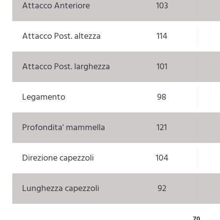
Attacco Anteriore
103
Attacco Post. altezza
114
Attacco Post. larghezza
101
Legamento
98
Profondita' mammella
121
Direzione capezzoli
104
Lunghezza capezzoli
92
70