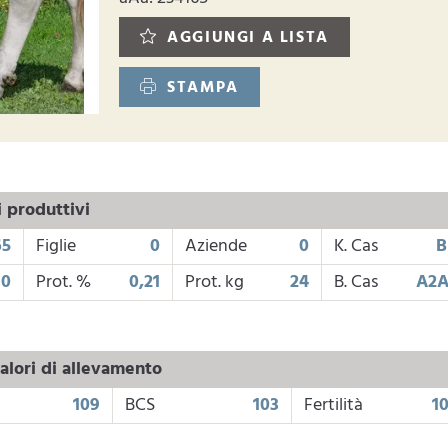
AGGIUNGI A LISTA
STAMPA
i produttivi
65
Figlie
0
Aziende
0
K. Cas
B
30
Prot. %
0,21
Prot. kg
24
B. Cas
A2A
alori di allevamento
109
BCS
103
Fertilità
1