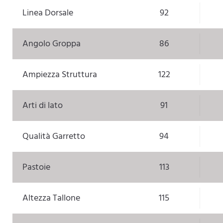
Linea Dorsale
92
Angolo Groppa
86
Ampiezza Struttura
122
Arti di lato
91
Qualità Garretto
94
Pastoie
113
Altezza Tallone
115