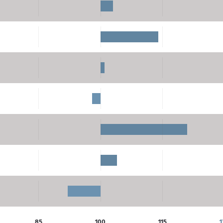
85
100
115
1