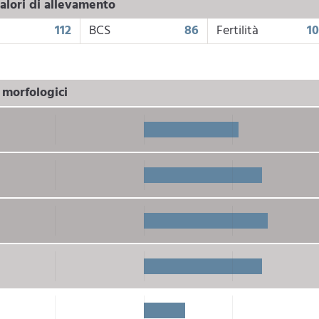
alori di allevamento
112
BCS
86
Fertilità
1
i morfologici