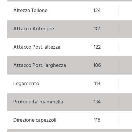
Altezza Tallone
124
Attacco Anteriore
101
Attacco Post. altezza
122
Attacco Post. larghezza
106
Legamento
113
Profondita' mammella
134
Direzione capezzoli
116