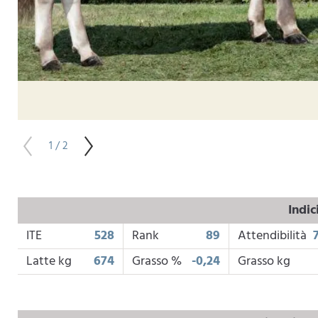
1 / 2
Indic
ITE
528
Rank
89
Attendibilità
Latte kg
674
Grasso %
-0,24
Grasso kg