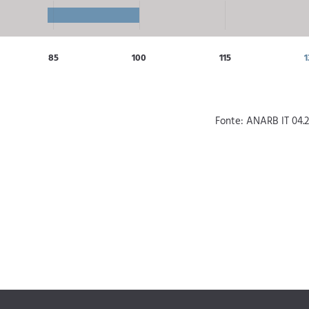
85
100
115
1
Fonte: ANARB IT 04.