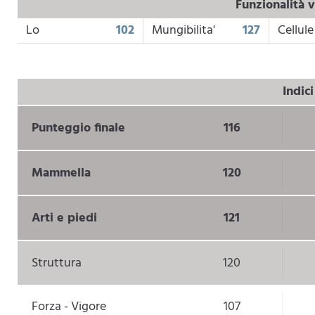
Funzionalità v
Lo
102
Mungibilita'
127
Cellule
Indic
Punteggio finale
116
Mammella
120
Arti e piedi
121
Struttura
120
Forza - Vigore
107