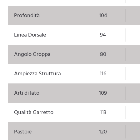
Profondità
104
Linea Dorsale
94
Angolo Groppa
80
Ampiezza Struttura
116
Arti di lato
109
Qualità Garretto
113
Pastoie
120