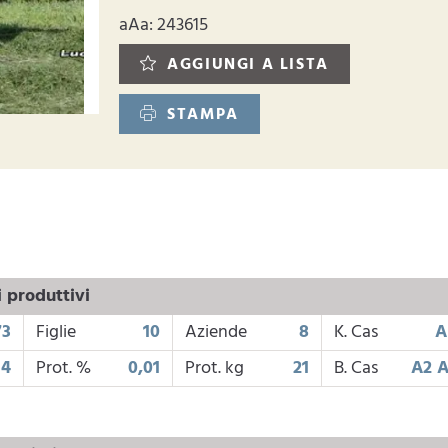
aAa: 243615
AGGIUNGI A LISTA
STAMPA
i produttivi
73
Figlie
10
Aziende
8
K. Cas
A
4
Prot. %
0,01
Prot. kg
21
B. Cas
A2 