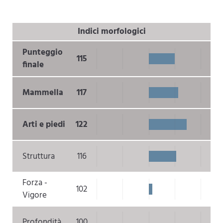
Indici morfologici
Punteggio
115
finale
Mammella
117
Arti e piedi
122
Struttura
116
Forza -
102
Vigore
Profondità
100