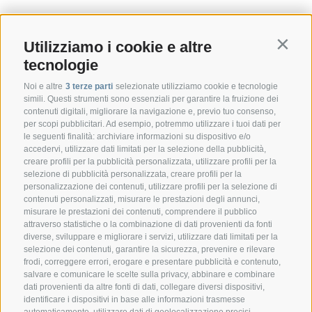
Utilizziamo i cookie e altre
Contin
tecnologie
Noi e altre
3 terze parti
selezionate utilizziamo cookie e tecnologie
simili. Questi strumenti sono essenziali per garantire la fruizione dei
contenuti digitali, migliorare la navigazione e, previo tuo consenso,
per scopi pubblicitari. Ad esempio, potremmo utilizzare i tuoi dati per
le seguenti finalità: archiviare informazioni su dispositivo e/o
accedervi, utilizzare dati limitati per la selezione della pubblicità,
creare profili per la pubblicità personalizzata, utilizzare profili per la
selezione di pubblicità personalizzata, creare profili per la
CONTATTO
personalizzazione dei contenuti, utilizzare profili per la selezione di
contenuti personalizzati, misurare le prestazioni degli annunci,
misurare le prestazioni dei contenuti, comprendere il pubblico
Federazione Prov.le Allevatori Trento
attraverso statistiche o la combinazione di dati provenienti da fonti
Via delle Bettine, 40 - 38121 Trento
diverse, sviluppare e migliorare i servizi, utilizzare dati limitati per la
selezione dei contenuti, garantire la sicurezza, prevenire e rilevare
frodi, correggere errori, erogare e presentare pubblicità e contenuto,
Tel.:
+39 0461 432111
salvare e comunicare le scelte sulla privacy, abbinare e combinare
info@superbrown.it
dati provenienti da altre fonti di dati, collegare diversi dispositivi,
identificare i dispositivi in base alle informazioni trasmesse