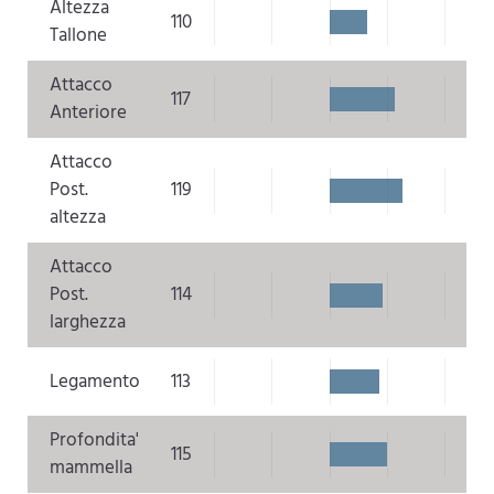
Altezza
110
Tallone
Attacco
117
Anteriore
Attacco
Post.
119
altezza
Attacco
Post.
114
larghezza
Legamento
113
Profondita'
115
mammella