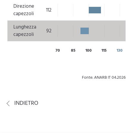
Direzione
112
capezzoli
Lunghezza
92
capezzoli
70
85
100
115
130
Fonte: ANARB IT 04.2026
INDIETRO