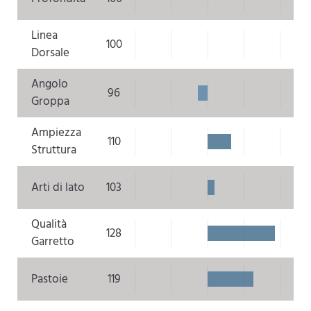
Linea
100
Dorsale
Angolo
96
Groppa
Ampiezza
110
Struttura
Arti di lato
103
Qualità
128
Garretto
Pastoie
119