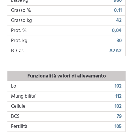
Latte kg
980
Grasso %
0,11
Grasso kg
42
Prot. %
0,04
Prot. kg
30
B. Cas
A2A2
Funzionalità valori di allevamento
Lo
102
Mungibilita'
112
Cellule
102
BCS
79
Fertilità
105