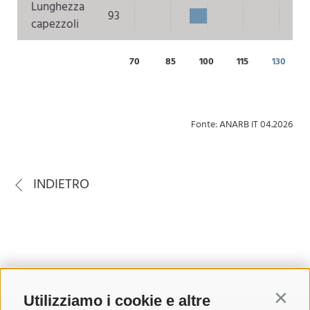
Lunghezza
93
capezzoli
70
85
100
115
130
Fonte: ANARB IT 04.2026
INDIETRO
Utilizziamo i cookie e altre
Contin