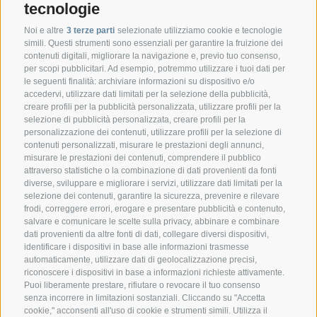
tecnologie
Noi e altre
3 terze parti
selezionate utilizziamo cookie e tecnologie
simili. Questi strumenti sono essenziali per garantire la fruizione dei
contenuti digitali, migliorare la navigazione e, previo tuo consenso,
per scopi pubblicitari. Ad esempio, potremmo utilizzare i tuoi dati per
le seguenti finalità: archiviare informazioni su dispositivo e/o
accedervi, utilizzare dati limitati per la selezione della pubblicità,
creare profili per la pubblicità personalizzata, utilizzare profili per la
selezione di pubblicità personalizzata, creare profili per la
CONTATTO
personalizzazione dei contenuti, utilizzare profili per la selezione di
contenuti personalizzati, misurare le prestazioni degli annunci,
misurare le prestazioni dei contenuti, comprendere il pubblico
Federazione Prov.le Allevatori Trento
attraverso statistiche o la combinazione di dati provenienti da fonti
Via delle Bettine, 40 - 38121 Trento
diverse, sviluppare e migliorare i servizi, utilizzare dati limitati per la
selezione dei contenuti, garantire la sicurezza, prevenire e rilevare
frodi, correggere errori, erogare e presentare pubblicità e contenuto,
Tel.:
+39 0461 432111
salvare e comunicare le scelte sulla privacy, abbinare e combinare
info@superbrown.it
dati provenienti da altre fonti di dati, collegare diversi dispositivi,
identificare i dispositivi in base alle informazioni trasmesse
automaticamente, utilizzare dati di geolocalizzazione precisi,
riconoscere i dispositivi in base a informazioni richieste attivamente.
Puoi liberamente prestare, rifiutare o revocare il tuo consenso
senza incorrere in limitazioni sostanziali. Cliccando su "Accetta
cookie," acconsenti all'uso di cookie e strumenti simili. Utilizza il
REGISTRAZIONE NEWSLETTER