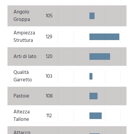
Angolo
105
Groppa
Ampiezza
129
Struttura
Arti di lato
120
Qualità
103
Garretto
Pastoie
108
Altezza
112
Tallone
Attacco