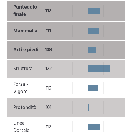
Punteggio
112
finale
Mammella
111
Arti e piedi
108
Struttura
122
Forza -
110
Vigore
Profondità
101
Linea
112
Dorsale