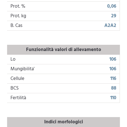
Prot. %
0,06
Prot. kg
29
B. Cas
A2A2
Funzionalità valori di allevamento
Lo
106
Mungibilita'
106
Cellule
116
BCS
88
Fertilità
110
Indici morfologici