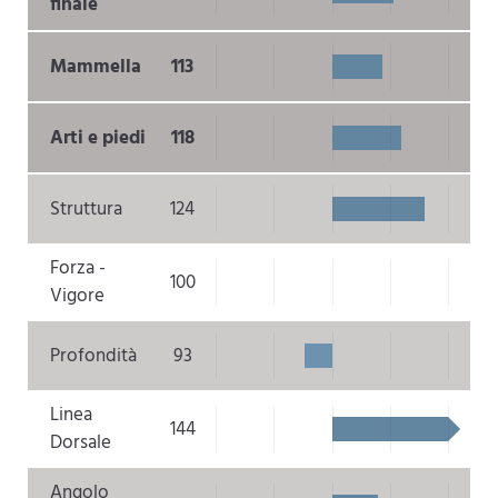
finale
Mammella
113
Arti e piedi
118
Struttura
124
Forza -
100
Vigore
Profondità
93
Linea
144
Dorsale
Angolo