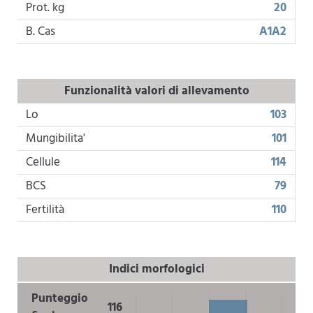
Prot. kg
20
B. Cas
A1A2
Funzionalità valori di allevamento
Lo
103
Mungibilita'
101
Cellule
114
BCS
79
Fertilità
110
Indici morfologici
Punteggio
116