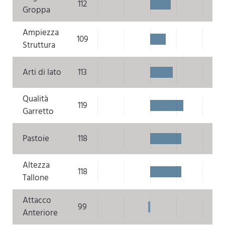
112
Groppa
Ampiezza
109
Struttura
Arti di lato
113
Qualità
119
Garretto
Pastoie
118
Altezza
118
Tallone
Attacco
99
Anteriore