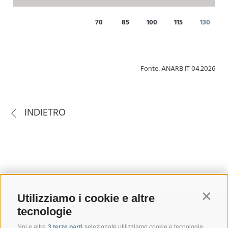
70
85
100
115
130
Fonte: ANARB IT 04.2026
INDIETRO
Utilizziamo i cookie e altre
Contin
tecnologie
Noi e altre
3 terze parti
selezionate utilizziamo cookie e tecnologie