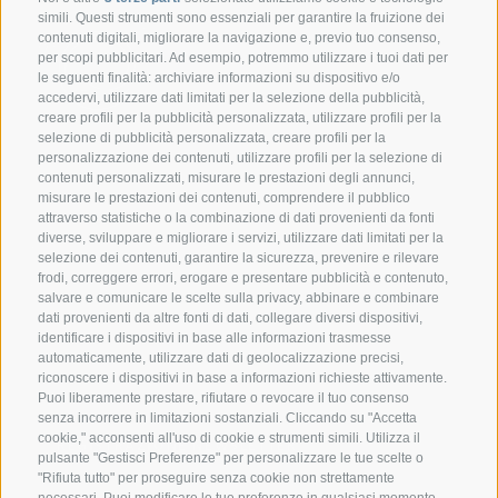
simili. Questi strumenti sono essenziali per garantire la fruizione dei
contenuti digitali, migliorare la navigazione e, previo tuo consenso,
per scopi pubblicitari. Ad esempio, potremmo utilizzare i tuoi dati per
le seguenti finalità: archiviare informazioni su dispositivo e/o
accedervi, utilizzare dati limitati per la selezione della pubblicità,
creare profili per la pubblicità personalizzata, utilizzare profili per la
selezione di pubblicità personalizzata, creare profili per la
CONTATTO
personalizzazione dei contenuti, utilizzare profili per la selezione di
contenuti personalizzati, misurare le prestazioni degli annunci,
misurare le prestazioni dei contenuti, comprendere il pubblico
Federazione Prov.le Allevatori Trento
attraverso statistiche o la combinazione di dati provenienti da fonti
Via delle Bettine, 40 - 38121 Trento
diverse, sviluppare e migliorare i servizi, utilizzare dati limitati per la
selezione dei contenuti, garantire la sicurezza, prevenire e rilevare
frodi, correggere errori, erogare e presentare pubblicità e contenuto,
Tel.:
+39 0461 432111
salvare e comunicare le scelte sulla privacy, abbinare e combinare
info@superbrown.it
dati provenienti da altre fonti di dati, collegare diversi dispositivi,
identificare i dispositivi in base alle informazioni trasmesse
automaticamente, utilizzare dati di geolocalizzazione precisi,
riconoscere i dispositivi in base a informazioni richieste attivamente.
Puoi liberamente prestare, rifiutare o revocare il tuo consenso
senza incorrere in limitazioni sostanziali. Cliccando su "Accetta
cookie," acconsenti all'uso di cookie e strumenti simili. Utilizza il
REGISTRAZIONE NEWSLETTER
pulsante "Gestisci Preferenze" per personalizzare le tue scelte o
"Rifiuta tutto" per proseguire senza cookie non strettamente