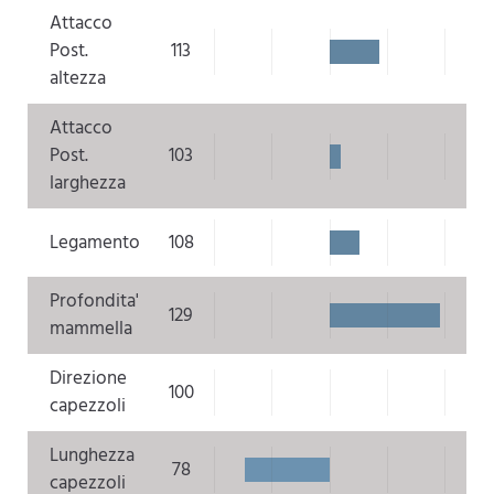
Attacco
Post.
113
altezza
Attacco
Post.
103
larghezza
Legamento
108
Profondita'
129
mammella
Direzione
100
capezzoli
Lunghezza
78
capezzoli