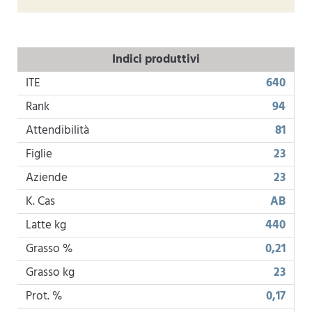
Indici produttivi
ITE
640
Rank
94
Attendibilità
81
Figlie
23
Aziende
23
K. Cas
AB
Latte kg
440
Grasso %
0,21
Grasso kg
23
Prot. %
0,17